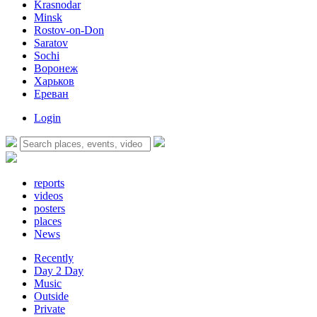
Krasnodar
Minsk
Rostov-on-Don
Saratov
Sochi
Воронеж
Харьков
Ереван
Login
reports
videos
posters
places
News
Recently
Day 2 Day
Music
Outside
Private