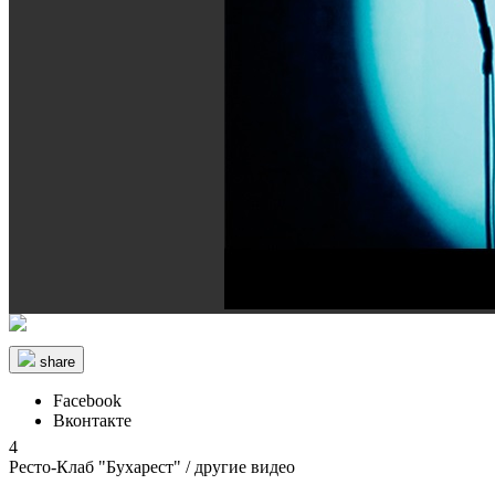
share
Facebook
Вконтакте
4
Ресто-Клаб "Бухарест"
/ другие видео