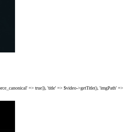
['force_canonical' => true]), 'title' => $video->getTitle(), 'imgPath' =>