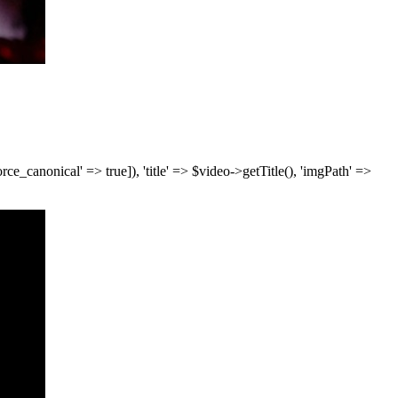
['force_canonical' => true]), 'title' => $video->getTitle(), 'imgPath' =>