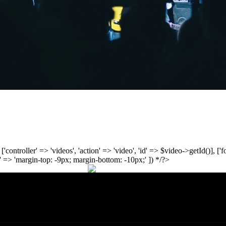
', ['controller' => 'videos', 'action' => 'video', 'id' => $video->getId()], 
 => 'margin-top: -9px; margin-bottom: -10px;' ]) */?>