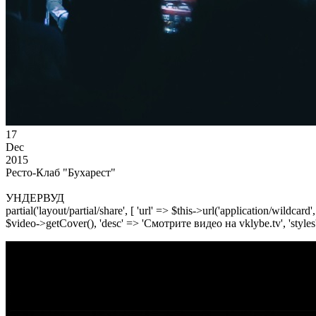
17
Dec
2015
Ресто-Клаб "Бухарест"
УНДЕРВУД
partial('layout/partial/share', [ 'url' => $this->url('application/wildcard
$video->getCover(), 'desc' => 'Смотрите видео на vklybe.tv', 'styles'