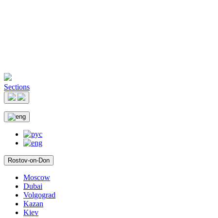
Sections
Rostov-on-Don
Moscow
Dubai
Volgograd
Kazan
Kiev