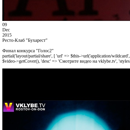
09
Dec
2015
Ресто-Клаб "Бухарест"
Финал конкурса "Голос2"
partial('layout/partial/share', [ 'url' => $this->url('application/wildcard
$video->getCover(), 'desc' => 'Смотрите видео на vklybe.tv', 'styles'