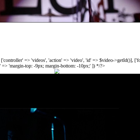
', ['controller' => 'videos', 'action' => 'video', 'id' => $video->getId()], 
 => 'margin-top: -9px; margin-bottom: -10px;' ]) */?>