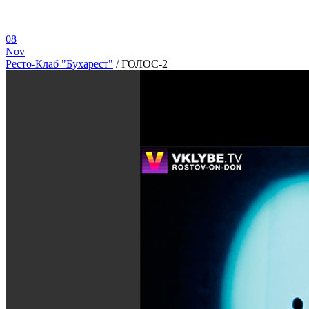
08
Nov
Ресто-Клаб "Бухарест"
/
ГОЛОС-2