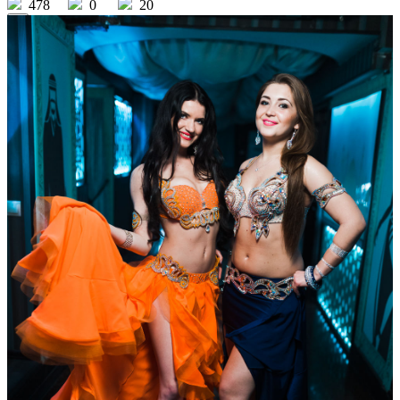
478
0
20
×
Ссылка на отбор фото