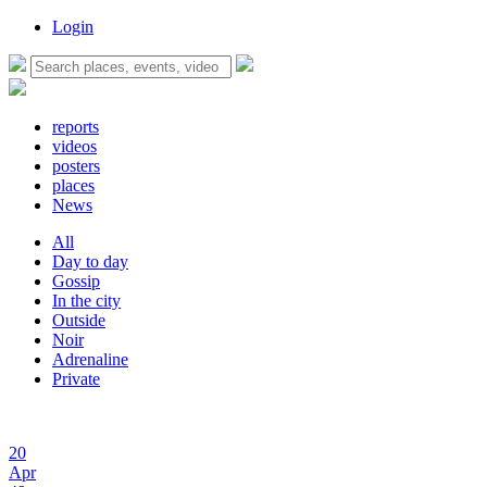
Login
reports
videos
posters
places
News
All
Day to day
Gossip
In the city
Outside
Noir
Adrenaline
Private
20
Apr