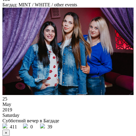
Багдад: MINT / WHITE
/ other events
25
May
2019
Saturday
Субботний вечер в Багдаде
411
0
39
×