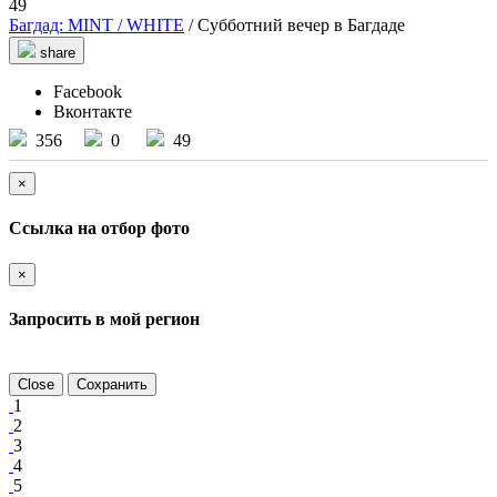
49
Багдад: MINT / WHITE
/ Субботний вечер в Багдаде
share
Facebook
Вконтакте
356
0
49
×
Ссылка на отбор фото
×
Запросить в мой регион
Close
Сохранить
1
2
3
4
5