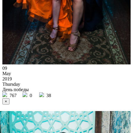
09
May
2019
Thursday
День победы
767
0
38
×
Ссылка на отбор фото