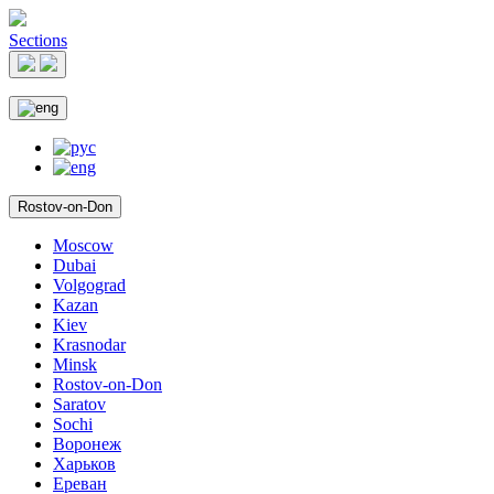
Sections
Rostov-on-Don
Moscow
Dubai
Volgograd
Kazan
Kiev
Krasnodar
Minsk
Rostov-on-Don
Saratov
Sochi
Воронеж
Харьков
Ереван