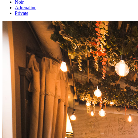
Noir
Adrenaline
Private