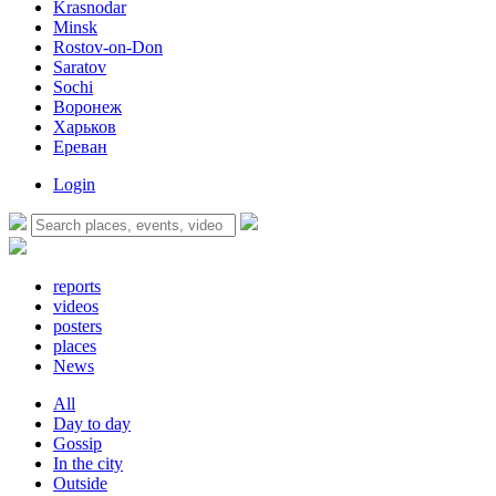
Krasnodar
Minsk
Rostov-on-Don
Saratov
Sochi
Воронеж
Харьков
Ереван
Login
reports
videos
posters
places
News
All
Day to day
Gossip
In the city
Outside