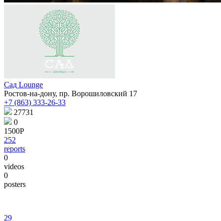
Сад Lounge
Ростов-на-дону, пр. Ворошиловский 17
+7 (863) 333-26-33
27731
0
1500Р
252
reports
0
videos
0
posters
29