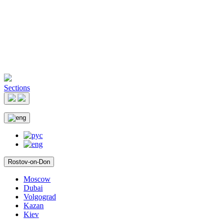
Sections
Rostov-on-Don
Moscow
Dubai
Volgograd
Kazan
Kiev