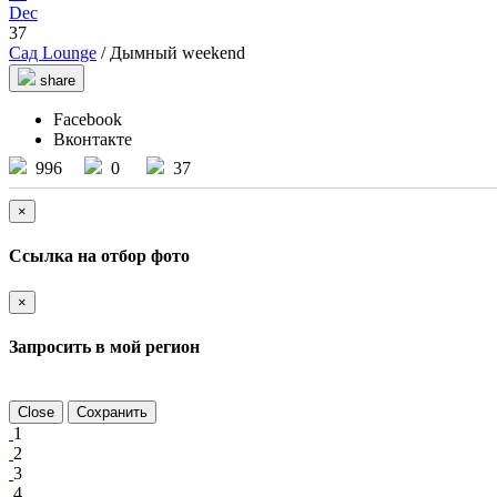
Dec
37
Сад Lounge
/ Дымный weekend
share
Facebook
Вконтакте
996
0
37
×
Ссылка на отбор фото
×
Запросить в мой регион
Close
Сохранить
1
2
3
4