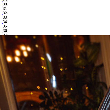
30
31
32
33
34
35
36
37
Владимир Розналевич
share
Facebook
Вконтакте
996
0
37
252
Сад Lounge
/ other events