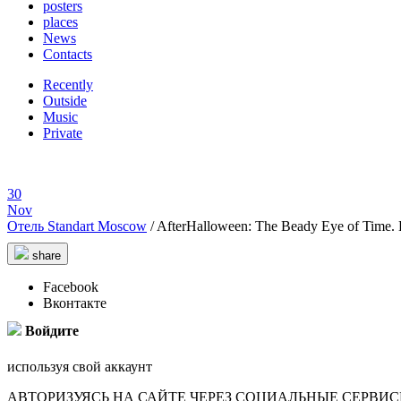
posters
places
News
Contacts
Recently
Outside
Music
Private
30
Nov
Отель Standart Moscow
/
AfterHalloween: The Beady Eye of Time.
share
Facebook
Вконтакте
Войдите
используя свой аккаунт
АВТОРИЗУЯСЬ НА САЙТЕ ЧЕРЕЗ СОЦИАЛЬНЫЕ СЕРВИ