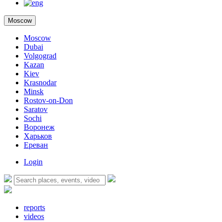
Moscow
Moscow
Dubai
Volgograd
Kazan
Kiev
Krasnodar
Minsk
Rostov-on-Don
Saratov
Sochi
Воронеж
Харьков
Ереван
Login
reports
videos