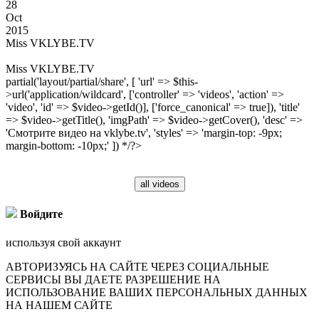
28
Oct
2015
Miss VKLYBE.TV
Miss VKLYBE.TV
partial('layout/partial/share', [ 'url' => $this-
>url('application/wildcard', ['controller' => 'videos', 'action' =>
'video', 'id' => $video->getId()], ['force_canonical' => true]), 'title'
=> $video->getTitle(), 'imgPath' => $video->getCover(), 'desc' =>
'Смотрите видео на vklybe.tv', 'styles' => 'margin-top: -9px;
margin-bottom: -10px;' ]) */?>
all videos
Войдите
используя свой аккаунт
АВТОРИЗУЯСЬ НА САЙТЕ ЧЕРЕЗ СОЦИАЛЬНЫЕ
СЕРВИСЫ ВЫ ДАЕТЕ РАЗРЕШЕНИЕ НА
ИСПОЛЬЗОВАНИЕ ВАШИХ ПЕРСОНАЛЬНЫХ ДАННЫХ
НА НАШЕМ САЙТЕ