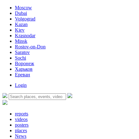
Moscow
Dubai
Volgograd
Kazan
Kiev
Krasnodar
Minsk
Rostov-on-Don
Saratov
Sochi
Воронеж
Харьков
Ереван
Login
reports
videos
posters
places
News