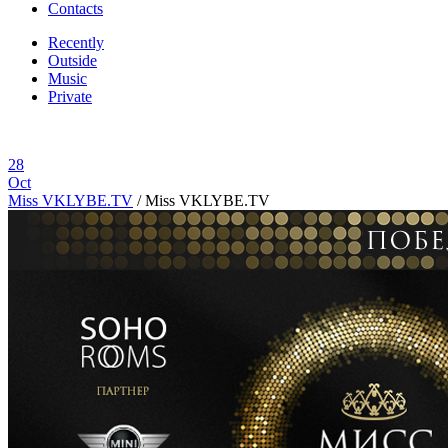
Contacts
Recently
Outside
Music
Private
28
Oct
Miss VKLYBE.TV
/
Miss VKLYBE.TV