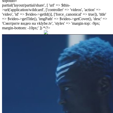
хорошо»
partial('layout/partial/share', [ 'url' => $this-
>url('application/wildcard', ['controller' => 'videos', 'action' =>
'video', 'id' => $video->getId()], ['force_canonical' => true]), 'title'
=> $video->getTitle(), 'imgPath' => $video->getCover(), 'desc' =>
'Смотрите видео на vklybe.tv', 'styles' => 'margin-top: -9px;
margin-bottom: -10px;' ]) */?>