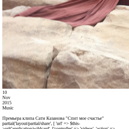
10
Nov
2015
Music
Премьера клипа Сати Казанова "Спит мое счастье"
partial('layout/partial/share', [ 'url' => $this-
>url('application/wildcard', ['controller' => 'videos', 'action' =>