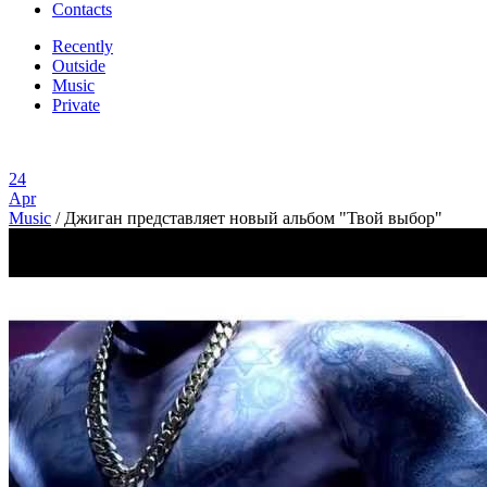
Contacts
Recently
Outside
Music
Private
24
Apr
Music
/
Джиган представляет новый альбом "Твой выбор"