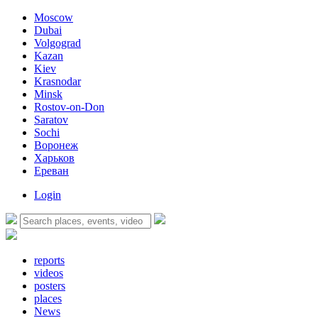
Moscow
Dubai
Volgograd
Kazan
Kiev
Krasnodar
Minsk
Rostov-on-Don
Saratov
Sochi
Воронеж
Харьков
Ереван
Login
reports
videos
posters
places
News