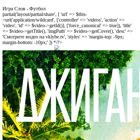
Игра Слов - Футбол
partial('layout/partial/share', [ 'url' => $this-
>url('application/wildcard', ['controller' => 'videos', 'action' =>
'video', 'id' => $video->getId()], ['force_canonical' => true]), 'title'
=> $video->getTitle(), 'imgPath' => $video->getCover(), 'desc' =>
'Смотрите видео на vklybe.tv', 'styles' => 'margin-top: -9px;
margin-bottom: -10px;' ]) */?>