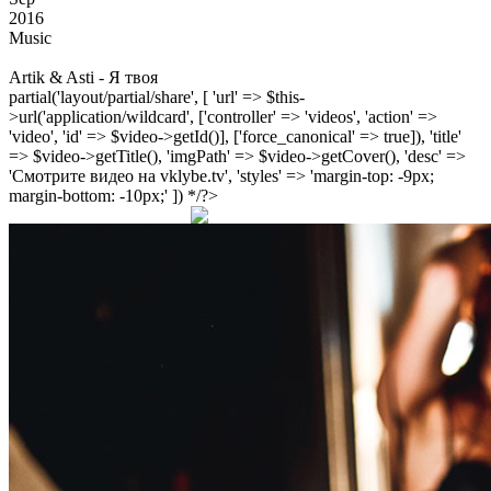
2016
Music
Artik & Asti - Я твоя
partial('layout/partial/share', [ 'url' => $this-
>url('application/wildcard', ['controller' => 'videos', 'action' =>
'video', 'id' => $video->getId()], ['force_canonical' => true]), 'title'
=> $video->getTitle(), 'imgPath' => $video->getCover(), 'desc' =>
'Смотрите видео на vklybe.tv', 'styles' => 'margin-top: -9px;
margin-bottom: -10px;' ]) */?>