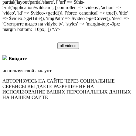
partial('layout/partial/share', [ 'url' => $this-
>url('application/wildcard', ['controller' => 'videos', 'action' =>
'video', 'id' => $video->getId()], ['force_canonical' => true]), 'title'
=> $video->getTitle(), 'imgPath' => $video->getCover(), 'desc' =>
'Смотрите видео на vklybe.tv', 'styles' => 'margin-top: -9px;
margin-bottom: -10px;' ]) */?>
all videos
Войдите
используя свой аккаунт
АВТОРИЗУЯСЬ НА САЙТЕ ЧЕРЕЗ СОЦИАЛЬНЫЕ
СЕРВИСЫ ВЫ ДАЕТЕ РАЗРЕШЕНИЕ НА
ИСПОЛЬЗОВАНИЕ ВАШИХ ПЕРСОНАЛЬНЫХ ДАННЫХ
НА НАШЕМ САЙТЕ