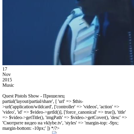
17
Nov
2015
Music
Quest Pistols Show - Пришелец
partial('layout/partial/share', [ 'url' => $this-
>url('application/wildcard', ['controller' => 'videos', 'action' =>
'video', 'id' => $video->getId()], ['force_canonical' => true]), 'title'
=> $video->getTitle(), 'imgPath' => $video->getCover(), 'desc' =>
'Смотрите видео на vklybe.tv', 'styles' => 'margin-top: -9px;
margin-bottom: -10px;' ]) */?>