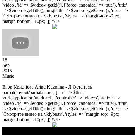
'video', 'id' => $video->getId()], ['force_canonical' => true]), 'title'
=> $video->getTitle(), 'imgPath' => $video->getCover(), 'desc' =>
'Смотрите видео на vklybe.tv', 'styles' => 'margin-top: -9px;
margin-bottom: -10px;' ]) */?>
18
Sep
2015
Music
Егор Крид feat. Arina Kuzmina - Я Останусь
partial('layout/partial/share', [ 'url' => $this-
>url('application/wildcard', ['controller' => 'videos', 'action' =>
'video', 'id' => $video->getId()], ['force_canonical' => true]), 'title'
=> $video->getTitle(), 'imgPath' => $video->getCover(), 'desc' =>
'Смотрите видео на vklybe.tv', 'styles' => 'margin-top: -9px;
margin-bottom: -10px;' ]) */?>