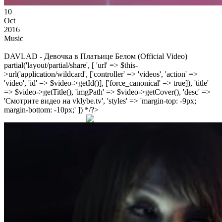
10
Oct
2016
Music
DAVLAD - Девочка в Платьице Белом (Official Video)
partial('layout/partial/share', [ 'url' => $this-
>url('application/wildcard', ['controller' => 'videos', 'action' =>
'video', 'id' => $video->getId()], ['force_canonical' => true]), 'title'
=> $video->getTitle(), 'imgPath' => $video->getCover(), 'desc' =>
'Смотрите видео на vklybe.tv', 'styles' => 'margin-top: -9px;
margin-bottom: -10px;' ]) */?>