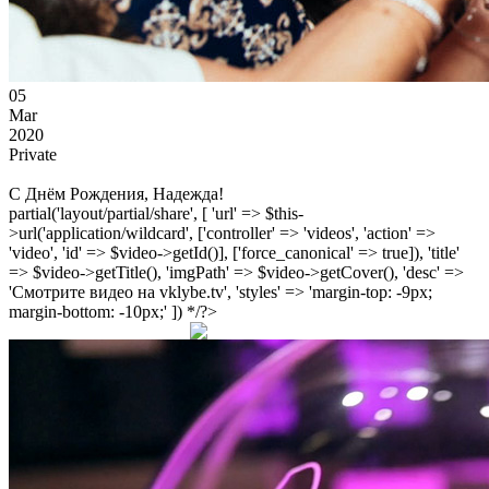
05
Mar
2020
Private
С Днём Рождения, Надежда!
partial('layout/partial/share', [ 'url' => $this-
>url('application/wildcard', ['controller' => 'videos', 'action' =>
'video', 'id' => $video->getId()], ['force_canonical' => true]), 'title'
=> $video->getTitle(), 'imgPath' => $video->getCover(), 'desc' =>
'Смотрите видео на vklybe.tv', 'styles' => 'margin-top: -9px;
margin-bottom: -10px;' ]) */?>