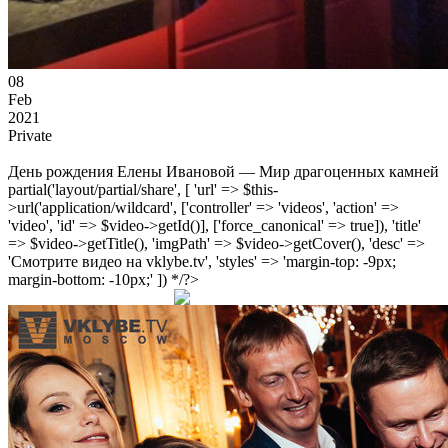
08
Feb
2021
Private
День рождения Елены Ивановой — Мир драгоценных камней
partial('layout/partial/share', [ 'url' => $this-
>url('application/wildcard', ['controller' => 'videos', 'action' =>
'video', 'id' => $video->getId()], ['force_canonical' => true]), 'title'
=> $video->getTitle(), 'imgPath' => $video->getCover(), 'desc' =>
'Смотрите видео на vklybe.tv', 'styles' => 'margin-top: -9px;
margin-bottom: -10px;' ]) */?>