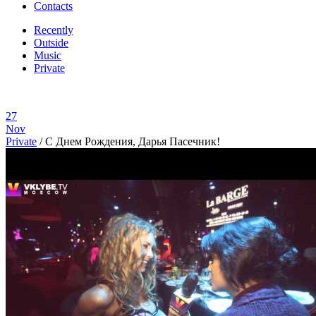
Contacts
Recently
Outside
Music
Private
27
Nov
Private
/
C Днем Рождения, Дарья Пасечник!