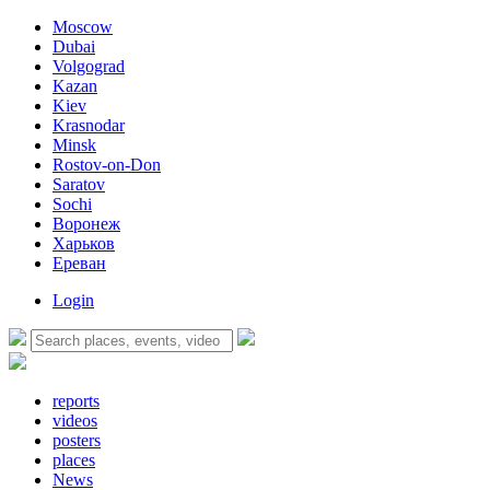
Moscow
Dubai
Volgograd
Kazan
Kiev
Krasnodar
Minsk
Rostov-on-Don
Saratov
Sochi
Воронеж
Харьков
Ереван
Login
reports
videos
posters
places
News