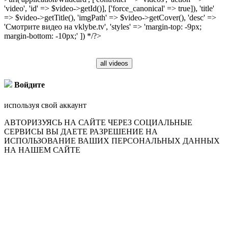
'video', 'id' => $video->getId()], ['force_canonical' => true]), 'title'
=> $video->getTitle(), 'imgPath' => $video->getCover(), 'desc' =>
'Смотрите видео на vklybe.tv', 'styles' => 'margin-top: -9px;
margin-bottom: -10px;' ]) */?>
all videos
Войдите
используя свой аккаунт
АВТОРИЗУЯСЬ НА САЙТЕ ЧЕРЕЗ СОЦИАЛЬНЫЕ
СЕРВИСЫ ВЫ ДАЕТЕ РАЗРЕШЕНИЕ НА
ИСПОЛЬЗОВАНИЕ ВАШИХ ПЕРСОНАЛЬНЫХ ДАННЫХ
НА НАШЕМ САЙТЕ