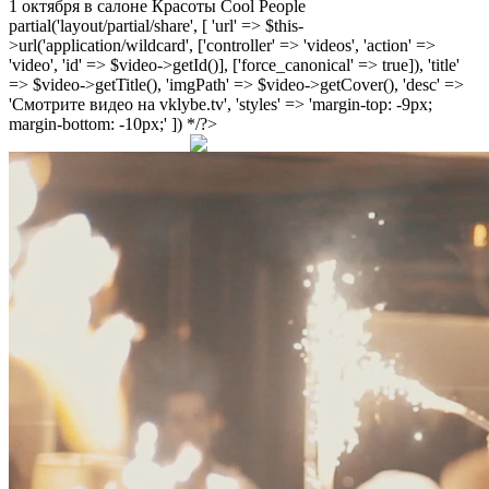
1 октября в салоне Красоты Cool People
partial('layout/partial/share', [ 'url' => $this-
>url('application/wildcard', ['controller' => 'videos', 'action' =>
'video', 'id' => $video->getId()], ['force_canonical' => true]), 'title'
=> $video->getTitle(), 'imgPath' => $video->getCover(), 'desc' =>
'Смотрите видео на vklybe.tv', 'styles' => 'margin-top: -9px;
margin-bottom: -10px;' ]) */?>