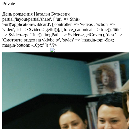
Private
День рождения Натальи Буткевич
partial('layout/partial/share', [ 'url' => $this-
>url('application/wildcard', ['controller' => 'videos', 'action' =>
'video', 'id' => $video->getId()], ['force_canonical' => true]), 'title'
=> $video->getTitle(), 'imgPath' => $video->getCover(), 'desc' =>
'Смотрите видео на vklybe.tv', 'styles' => 'margin-top: -9px;
margin-bottom: -10px;' ]) */?>