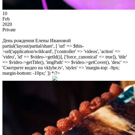
10
Feb
2020
Private
День рождения Елены Ивановой
partial('layout/partial/share', [ 'url' => $this-
>url('application/wildcard', ['controller' => 'videos', 'action' =>
'video', 'id' => $video->getId()], ['force_canonical' => true]), 'title'
=> $video->getTitle(), 'imgPath' => $video->getCover(), 'desc' =>
'Смотрите видео на vklybe.tv', 'styles' => 'margin-top: -9px;
margin-bottom: -10px;' ]) */?>