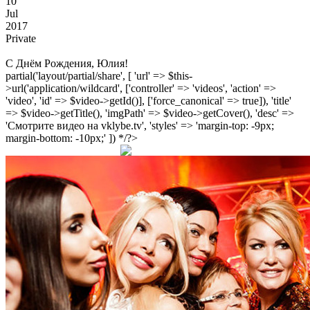
10
Jul
2017
Private
С Днём Рождения, Юлия!
partial('layout/partial/share', [ 'url' => $this-
>url('application/wildcard', ['controller' => 'videos', 'action' =>
'video', 'id' => $video->getId()], ['force_canonical' => true]), 'title'
=> $video->getTitle(), 'imgPath' => $video->getCover(), 'desc' =>
'Смотрите видео на vklybe.tv', 'styles' => 'margin-top: -9px;
margin-bottom: -10px;' ]) */?>