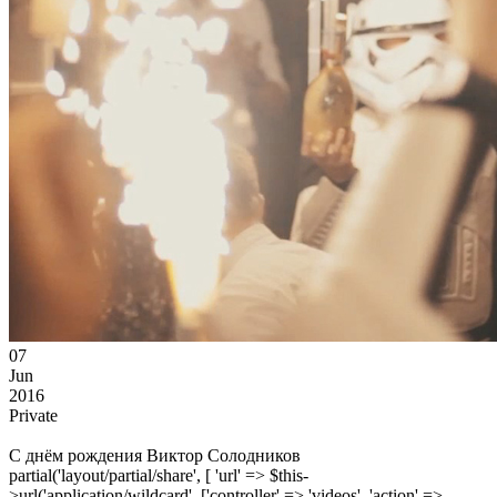
07
Jun
2016
Private
С днём рождения Виктор Солодников
partial('layout/partial/share', [ 'url' => $this-
>url('application/wildcard', ['controller' => 'videos', 'action' =>