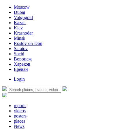
Moscow
Dubai
Volgograd
Kazan
Kiev
Krasnodar
Minsk
Rostov-on-Don
Saratov
Sochi
Воронеж
Харьков
Ереван
Login
reports
videos
posters
places
News