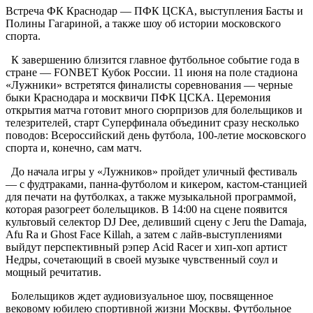
Встреча ФК Краснодар — ПФК ЦСКА, выступления Басты и
Полины Гагариной, а также шоу об истории московского
спорта.
К завершению близится главное футбольное событие года в
стране — FONBET Кубок России. 11 июня на поле стадиона
«Лужники» встретятся финалисты соревнования — черные
быки Краснодара и москвичи ПФК ЦСКА. Церемония
открытия матча готовит много сюрпризов для болельщиков и
телезрителей, старт Суперфинала объединит сразу несколько
поводов: Всероссийский день футбола, 100-летие московского
спорта и, конечно, сам матч.
До начала игры у «Лужников» пройдет уличный фестиваль
— с фудтраками, панна-футболом и кикером, кастом-станцией
для печати на футболках, а также музыкальной программой,
которая разогреет болельщиков. В 14:00 на сцене появится
культовый селектор DJ Dee, деливший сцену c Jeru the Damaja,
Afu Ra и Ghost Face Killah, а затем с лайв-выступлениями
выйдут перспективный рэпер Acid Racer и хип-хоп артист
Недры, сочетающий в своей музыке чувственный соул и
мощный речитатив.
Болельщиков ждет аудиовизуальное шоу, посвященное
вековому юбилею спортивной жизни Москвы. Футбольное