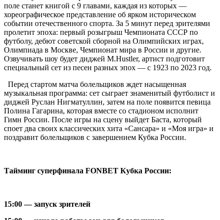
поле станет книгой с 9 главами, каждая из которых —
хореографическое представление об ярком историческом
событии отечественного спорта. За 5 минут перед зрителями
пролетит эпоха: первый розыгрыш Чемпионата СССР по
футболу, дебют советской сборной на Олимпийских играх,
Олимпиада в Москве, Чемпионат мира в России и другие.
Озвучивать шоу будет диджей M.Hustler, артист подготовит
специальный сет из песен разных эпох — с 1923 по 2023 год.
Перед стартом матча болельщиков ждет насыщенная
музыкальная программа: сет сыграет знаменитый футболист и
диджей Руслан Нигматуллин, затем на поле появится певица
Полина Гагарина, которая вместе со стадионом исполнит
Гимн России. После игры на сцену выйдет Баста, который
споет два своих классических хита «Сансара» и «Моя игра» и
поздравит болельщиков с завершением Кубка России.
Тайминг суперфинала FONBET Кубка России:
15:00 — запуск зрителей