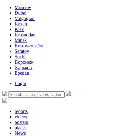
Moscow
Dubai
Volgograd
Kazan
Kiev
Krasnodar
Minsk
Rostov-on-Don
Saratov
Sochi
Воронеж
Харьков
Ереван
Login
reports
videos
posters
places
News