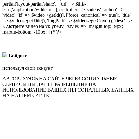
partial('layout/partial/share', [ 'url' => $this-
>url('application/wildcard', ['controller' => 'videos', 'action' =>
'video', 'id' => $video->getId()], ['force_canonical' => true]), 'title'
=> $video->getTitle(), 'imgPath' => $video->getCover(), 'desc' =>
'Смотрите видео на vklybe.tv', 'styles' => 'margin-top: -9px;
margin-bottom: -10px;' ]) */?>
Войдите
используя свой аккаунт
АВТОРИЗУЯСЬ НА САЙТЕ ЧЕРЕЗ СОЦИАЛЬНЫЕ
СЕРВИСЫ ВЫ ДАЕТЕ РАЗРЕШЕНИЕ НА
ИСПОЛЬЗОВАНИЕ ВАШИХ ПЕРСОНАЛЬНЫХ ДАННЫХ
НА НАШЕМ САЙТЕ