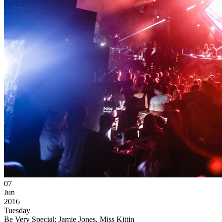
07
Jun
2016
Tuesday
Be Very Special: Jamie Jones, Miss Kittin