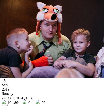
15
Sep
2019
Sunday
Детский Праздник
10 186
0
69