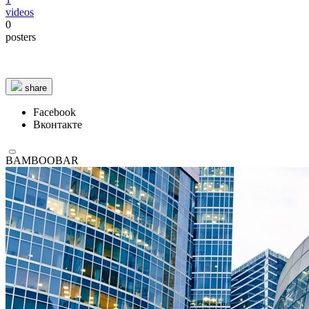
videos
0
2 km
2 km
© 1987–2026 HERE |
Terms of use
posters
share
Facebook
Вконтакте
BAMBOOBAR