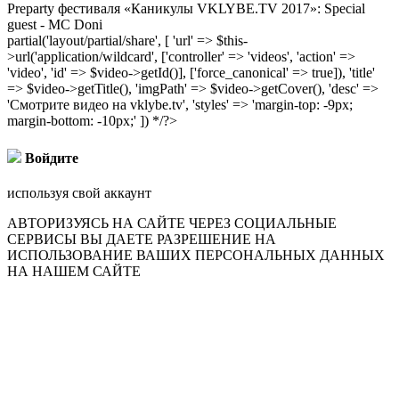
Preparty фестиваля «Каникулы VKLYBE.TV 2017»: Special
guest - MC Doni
partial('layout/partial/share', [ 'url' => $this-
>url('application/wildcard', ['controller' => 'videos', 'action' =>
'video', 'id' => $video->getId()], ['force_canonical' => true]), 'title'
=> $video->getTitle(), 'imgPath' => $video->getCover(), 'desc' =>
'Смотрите видео на vklybe.tv', 'styles' => 'margin-top: -9px;
margin-bottom: -10px;' ]) */?>
Войдите
используя свой аккаунт
АВТОРИЗУЯСЬ НА САЙТЕ ЧЕРЕЗ СОЦИАЛЬНЫЕ
СЕРВИСЫ ВЫ ДАЕТЕ РАЗРЕШЕНИЕ НА
ИСПОЛЬЗОВАНИЕ ВАШИХ ПЕРСОНАЛЬНЫХ ДАННЫХ
НА НАШЕМ САЙТЕ