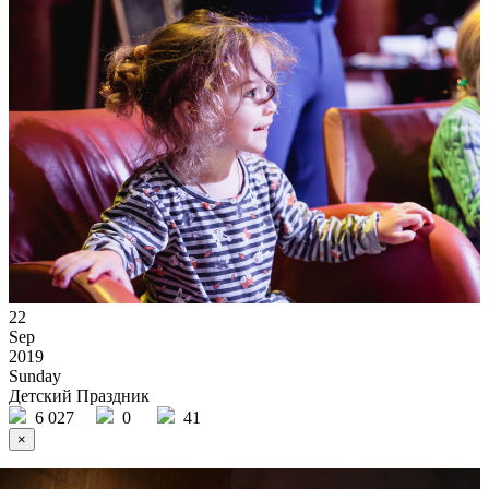
22
Sep
2019
Sunday
Детский Праздник
6 027
0
41
×
Ссылка на отбор фото