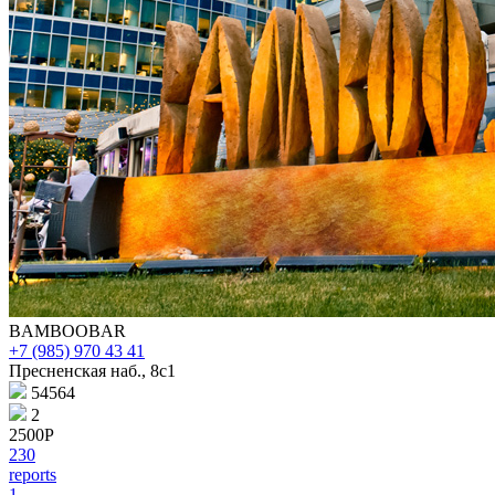
BAMBOOBAR
+7 (985) 970 43 41
Пресненская наб., 8с1
54564
2
2500Р
230
reports
1