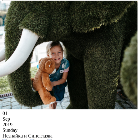
×
Ссылка на отбор фото
01
Sep
2019
Sunday
Незнайка и Синеглазка