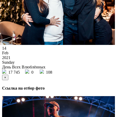
14
Feb
2021
Sunday
День Всех Влюблённых
17 745
0
108
×
Ссылка на отбор фото