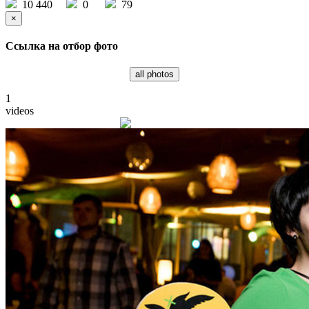
10 440
0
79
×
Ссылка на отбор фото
all photos
1
videos