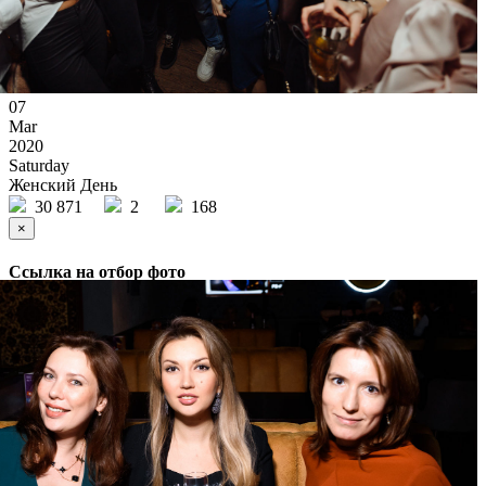
07
Mar
2020
Saturday
Женский День
30 871
2
168
×
Ссылка на отбор фото