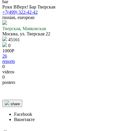
bar
Руки ВВерх! Бар Тверская
+7(499) 322-42-42
russian, european
Тверская
,
Маяковская
Москва, ул. Тверская 22
45161
0
1000Р
26
reports
0
videos
0
5 km
5 km
© 1987–2026 HERE |
Terms of use
posters
share
Facebook
Вконтакте