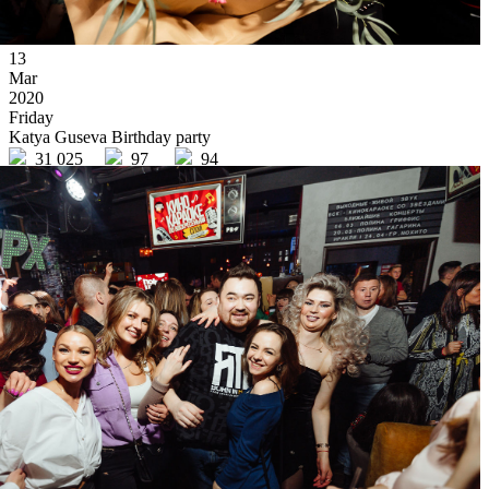
13
Mar
2020
Friday
Katya Guseva Birthday party
31 025
97
94
×
Ссылка на отбор фото