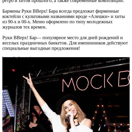
ретро и хитов прошлого, а также современные композиции.
Бармены Руки ВВерх! Бара всегда предложат фирменные
коктейли с культовыми названиями вроде «Алешки» и хиты
из 90-х и 00-х. Меню оформлено по типу молодежных
журналов тех времен.
Руки ВВерх! Бар― популярное место для дней рождений и
веселых праздничных банкетов. Для именинников действуют
специальные выгодные предложения!
https://rvbar.ru/
26
фоторепортажи