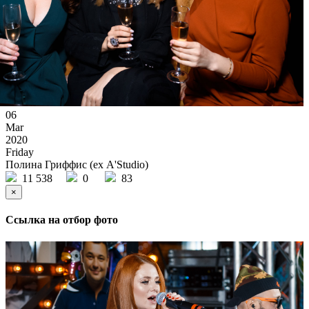
06
Mar
2020
Friday
Полина Гриффис (ex А'Studio)
11 538
0
83
×
Ссылка на отбор фото