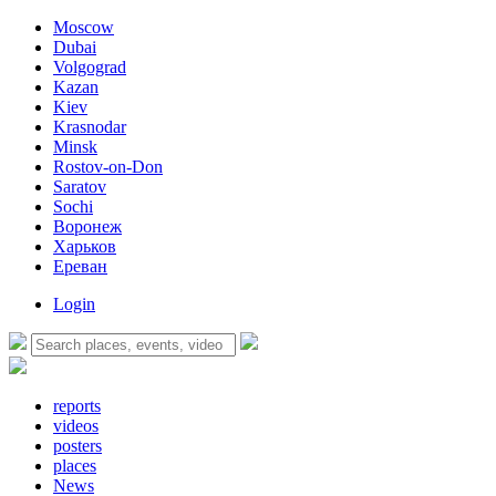
Moscow
Dubai
Volgograd
Kazan
Kiev
Krasnodar
Minsk
Rostov-on-Don
Saratov
Sochi
Воронеж
Харьков
Ереван
Login
reports
videos
posters
places
News