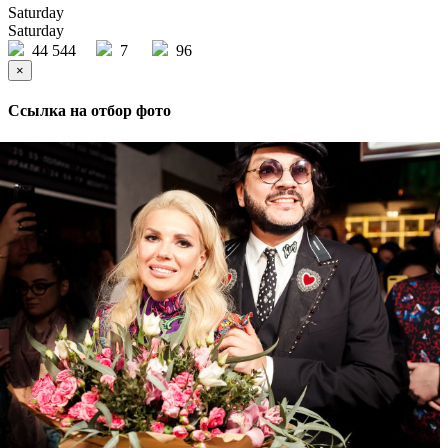
Saturday
Saturday
44 544
7
96
×
Ссылка на отбор фото