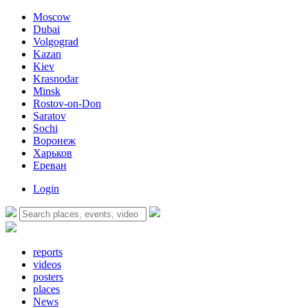
Moscow
Dubai
Volgograd
Kazan
Kiev
Krasnodar
Minsk
Rostov-on-Don
Saratov
Sochi
Воронеж
Харьков
Ереван
Login
reports
videos
posters
places
News