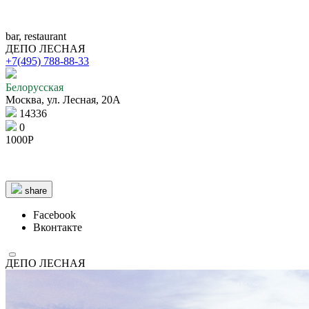
bar, restaurant
ДЕПО ЛЕСНАЯ
+7(495) 788-88-33
Белорусская
Москва, ул. Лесная, 20A
14336
0
5 km
5 km
© 1987–2026 HERE |
Terms of use
1000Р
share
Facebook
Вконтакте
ДЕПО ЛЕСНАЯ