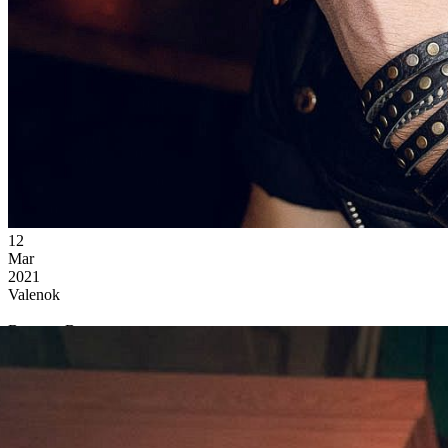
12
Mar
2021
Valenok
Весна в Валенке
(Москва)
28 865
1
78
×
Ссылка на отбор фото