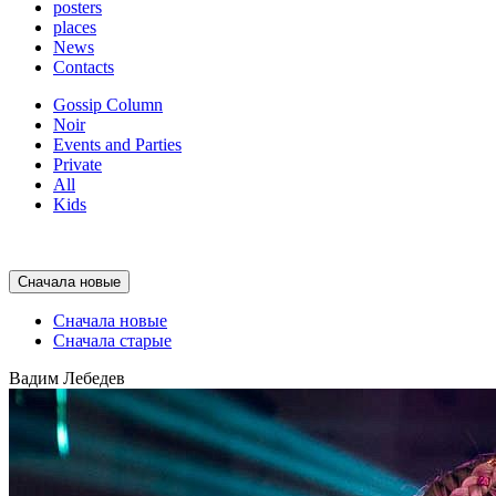
posters
places
News
Contacts
Gossip Column
Noir
Events and Parties
Private
All
Kids
Сначала новые
Сначала новые
Сначала старые
Вадим Лебедев