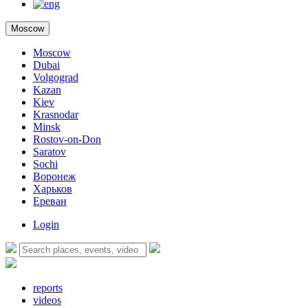
Moscow
Moscow
Dubai
Volgograd
Kazan
Kiev
Krasnodar
Minsk
Rostov-on-Don
Saratov
Sochi
Воронеж
Харьков
Ереван
Login
reports
videos