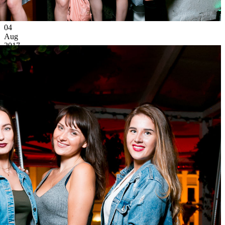
04
Aug
2017
Чердак
Friday
(Москва)
8 783
17
59
×
Ссылка на отбор фото