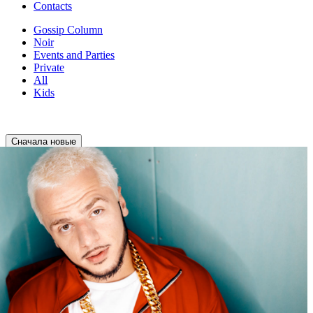
Contacts
Gossip Column
Noir
Events and Parties
Private
All
Kids
Сначала новые
Сначала новые
Сначала старые
Арсений Гуров