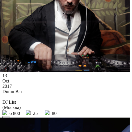
13
Oct
2017
Duran Bar
DJ List
(Москва)
6 800
25
80
×
Ссылка на отбор фото