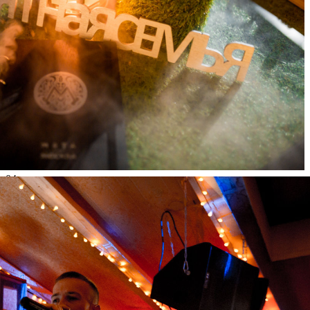
04
Aug
2017
Мята Lounge Страстной
Friday
(Москва)
2 090
2
49
×
Ссылка на отбор фото