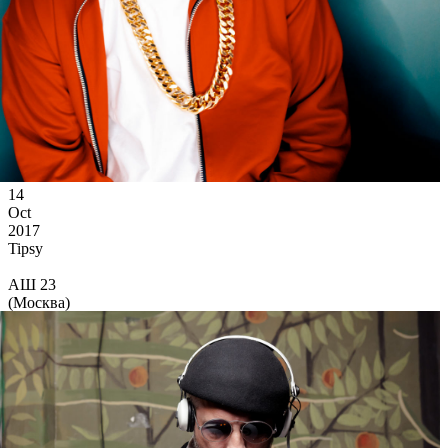
14
Oct
2017
Tipsy
АШ 23
(Москва)
30 583
7
117
×
Ссылка на отбор фото