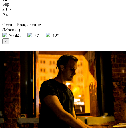
Sep
2017
Акт
Осень. Вожделение.
(Москва)
30 442
27
125
×
Ссылка на отбор фото