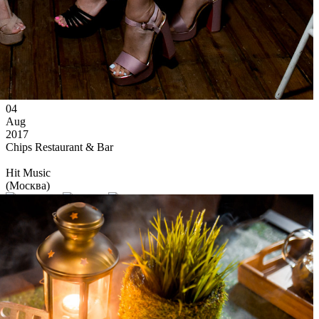
04
Aug
2017
Chips Restaurant & Bar
Hit Music
(Москва)
9 948
74
63
×
Ссылка на отбор фото