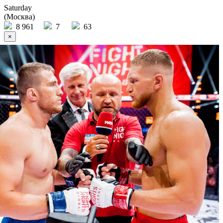
Saturday
(Москва)
8 961
7
63
×
Ссылка на отбор фото