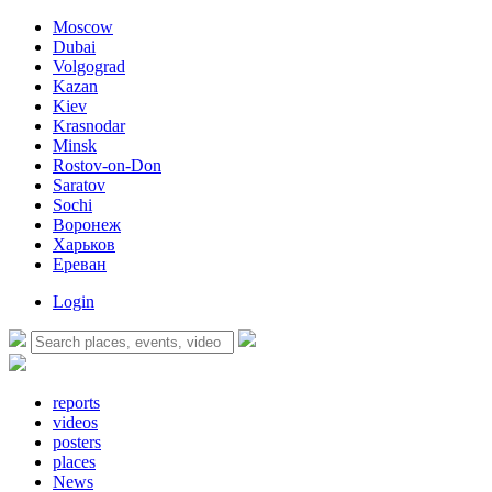
Moscow
Dubai
Volgograd
Kazan
Kiev
Krasnodar
Minsk
Rostov-on-Don
Saratov
Sochi
Воронеж
Харьков
Ереван
Login
reports
videos
posters
places
News