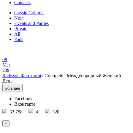
Contacts
Gossip Column
Noir
Events and Parties
Private
All
Kids
08
Mar
239
Radisson Флотилия
/ Спецрейс. Международный Женский
День
share
Facebook
Вконтакте
33 758
4
320
×