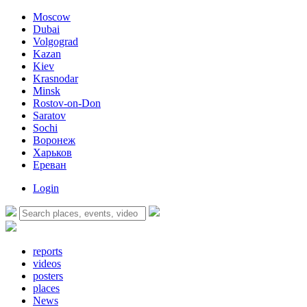
Moscow
Dubai
Volgograd
Kazan
Kiev
Krasnodar
Minsk
Rostov-on-Don
Saratov
Sochi
Воронеж
Харьков
Ереван
Login
reports
videos
posters
places
News