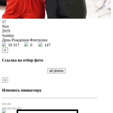
17
Nov
2019
Sunday
День Рождения Флотилии
10 317
0
147
×
Ссылка на отбор фото
all photos
×
Изменить миниатюру