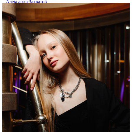
Александр Захватов
share
Facebook
Вконтакте
33 758
4
320
44
Radisson Флотилия
/ other events