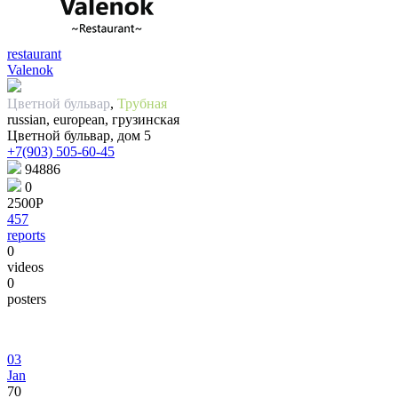
restaurant
Valenok
Цветной бульвар
,
Трубная
russian, european, грузинская
Цветной бульвар, дом 5
+7(903) 505-60-45
94886
0
2500Р
457
reports
0
videos
0
posters
03
Jan
70