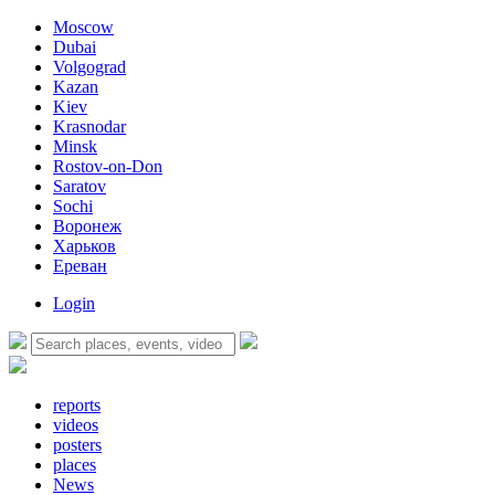
Moscow
Dubai
Volgograd
Kazan
Kiev
Krasnodar
Minsk
Rostov-on-Don
Saratov
Sochi
Воронеж
Харьков
Ереван
Login
reports
videos
posters
places
News