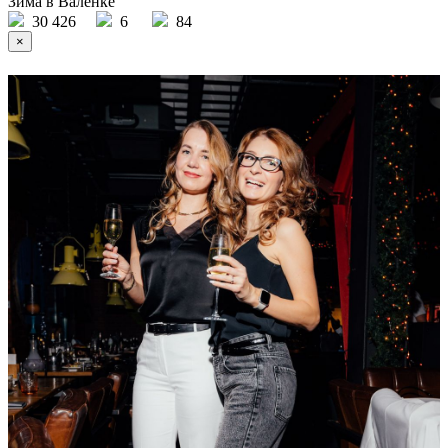
Зима в Валенке
30 426
6
84
×
Ссылка на отбор фото