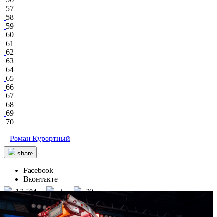
57
58
59
60
61
62
63
64
65
66
67
68
69
70
Роман Курортный
share
Facebook
Вконтакте
17 504
3
70
457
Valenok
/ other events