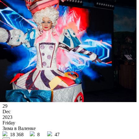
29
Dec
2023
Friday
Зима в Валенке
18 368
8
47