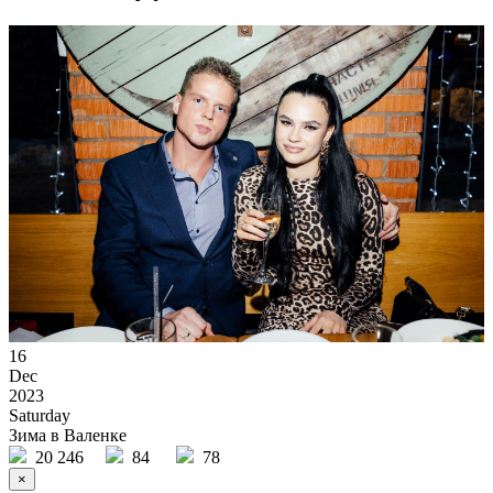
16
Dec
2023
Saturday
Зима в Валенке
20 246
84
78
×