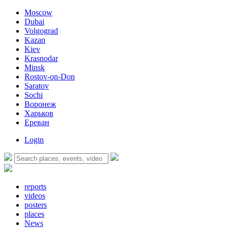
Moscow
Dubai
Volgograd
Kazan
Kiev
Krasnodar
Minsk
Rostov-on-Don
Saratov
Sochi
Воронеж
Харьков
Ереван
Login
reports
videos
posters
places
News