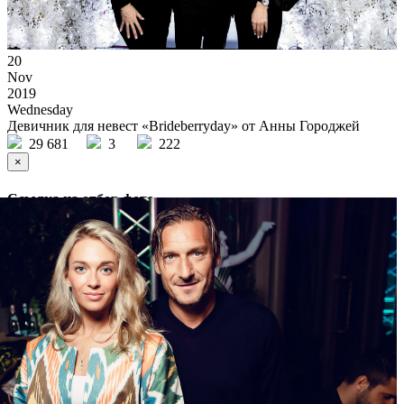
20
Nov
2019
Wednesday
Девичник для невест «Brideberryday» от Анны Городжей
29 681
3
222
×
Ссылка на отбор фото