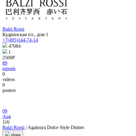
Balzi Rossi
Кудринская пл., дом 1
+7(495)144-74-14
47084
1
2500Р
89
reports
0
videos
0
posters
09
Aug
116
Balzi Rossi
/ Agalusya Dolce Style Dinner
share