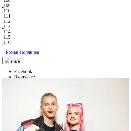
108
109
110
111
112
113
114
115
116
Роман Полянчев
share
Facebook
Вконтакте
18 000
11
118
89
Balzi Rossi
/ other events