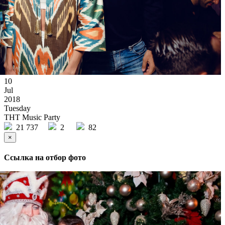
10
Jul
2018
Tuesday
ТНТ Music Party
21 737
2
82
×
Ссылка на отбор фото