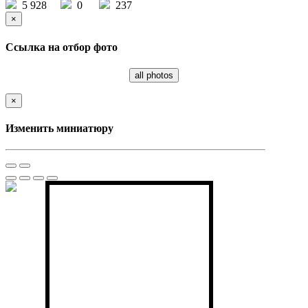
5 928
0
237
×
Ссылка на отбор фото
all photos
×
Изменить миниатюру