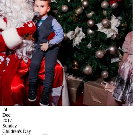
24
Dec
2017
Sunday
Children's Day