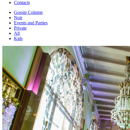
Contacts
Gossip Column
Noir
Events and Parties
Private
All
Kids