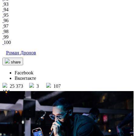
93
94
95
96
97
98
99
100
Роман Дронов
share
Facebook
Вконтакте
25 373
3
107
194
Гастроквартал «Заварка»
/ other events