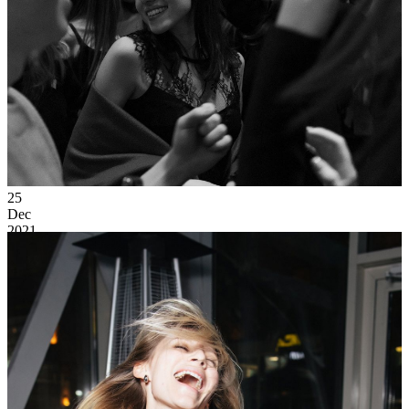
25
Dec
2021
Saturday
Christmas Party
23 111
0
61
×
Ссылка на отбор фото