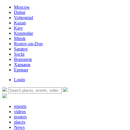
Moscow
Dubai
Volgograd
Kazan
Kiev
Krasnodar
Minsk
Rostov-on-Don
Saratov
Sochi
Воронеж
Харьков
Ереван
Login
reports
videos
posters
places
News