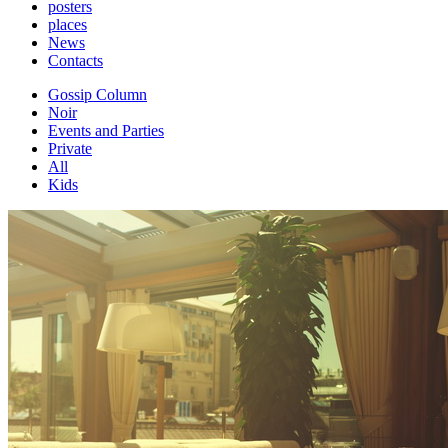
posters
places
News
Contacts
Gossip Column
Noir
Events and Parties
Private
All
Kids