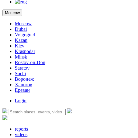
Moscow
Moscow
Dubai
Volgograd
Kazan
Kiev
Krasnodar
Minsk
Rostov-on-Don
Saratov
Sochi
Воронеж
Харьков
Ереван
Login
reports
videos