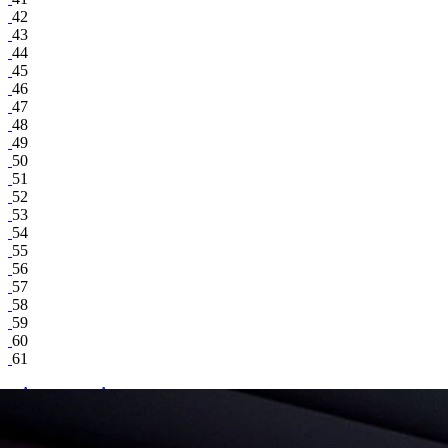
42
43
44
45
46
47
48
49
50
51
52
53
54
55
56
57
58
59
60
61
Александр Автух
share