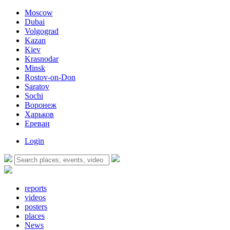
Moscow
Dubai
Volgograd
Kazan
Kiev
Krasnodar
Minsk
Rostov-on-Don
Saratov
Sochi
Воронеж
Харьков
Ереван
Login
reports
videos
posters
places
News