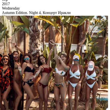
2017
Wednesday
Autumn Edition. Night 4. Концерт Иракли
13 637
12
113
×
Ссылка на отбор фото