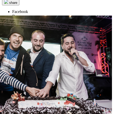
share
Facebook
Вконтакте
50 721
22
29
25
Каникулы VKLYBE.TV
/ other events