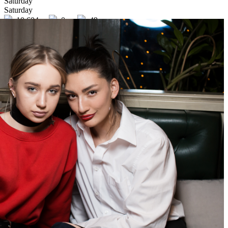
Saturday
Saturday
10 604
0
49
×
Ссылка на отбор фото