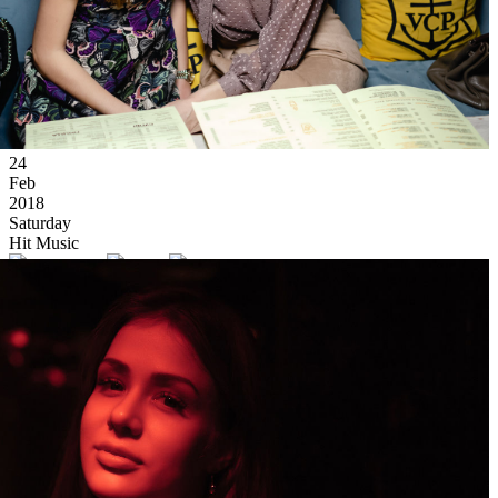
24
Feb
2018
Saturday
Hit Music
14 044
1
70
×
Ссылка на отбор фото