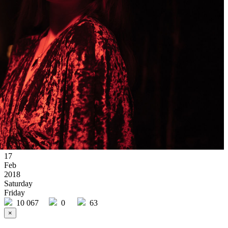
17
Feb
2018
Saturday
Friday
10 067
0
63
×