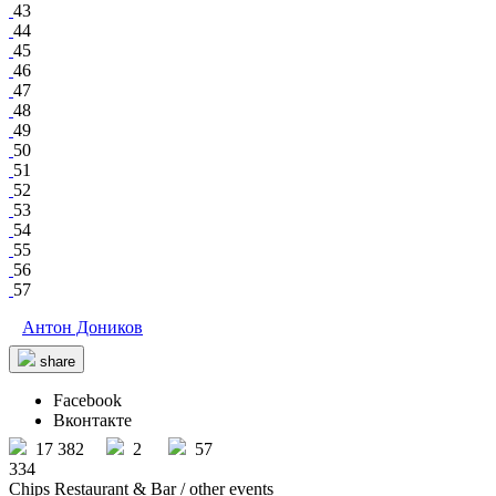
43
44
45
46
47
48
49
50
51
52
53
54
55
56
57
Антон Доников
share
Facebook
Вконтакте
17 382
2
57
334
Chips Restaurant & Bar
/ other events