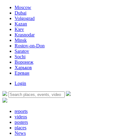
Moscow
Dubai
Volgograd
Kazan
Kiev
Krasnodar
Minsk
Rostov-on-Don
Saratov
Sochi
Воронеж
Харьков
Ереван
Login
reports
videos
posters
places
News