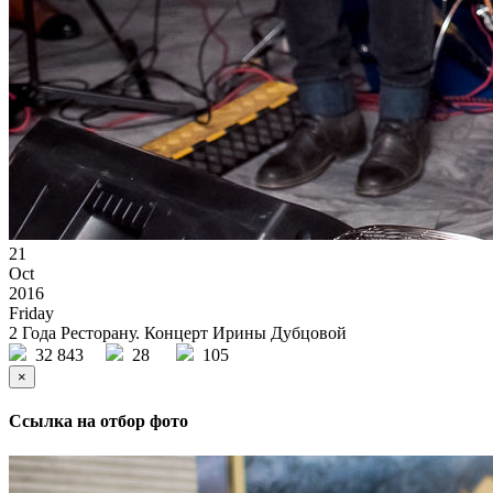
21
Oct
2016
Friday
2 Года Ресторану. Концерт Ирины Дубцовой
32 843
28
105
×
Ссылка на отбор фото