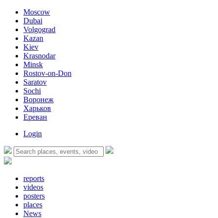
Moscow
Dubai
Volgograd
Kazan
Kiev
Krasnodar
Minsk
Rostov-on-Don
Saratov
Sochi
Воронеж
Харьков
Ереван
Login
reports
videos
posters
places
News