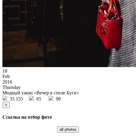
18
Feb
2016
Thursday
Модный ужин «Вечер в стиле Буги»
35 155
65
99
×
Ссылка на отбор фото
all photos