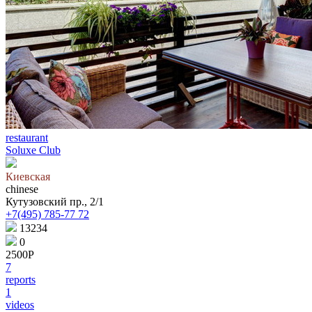
restaurant
Soluxe Club
Киевская
chinese
Кутузовский пр., 2/1
+7(495) 785-77 72
13234
0
2500Р
7
reports
1
videos