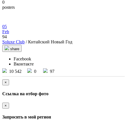
0
posters
05
Feb
94
Soluxe Club
/ Китайский Новый Год
share
Facebook
Вконтакте
10 542
0
97
×
Ссылка на отбор фото
×
Запросить в мой регион