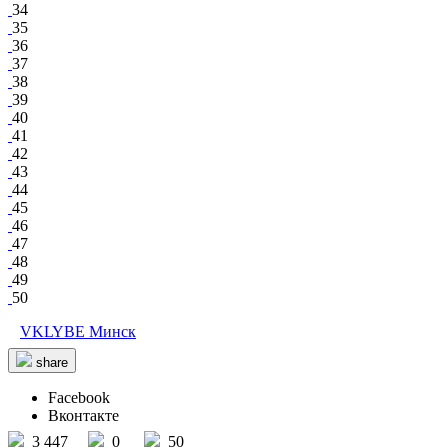
34
35
36
37
38
39
40
41
42
43
44
45
46
47
48
49
50
VKLYBE Минск
share
Facebook
Вконтакте
3 447
0
50