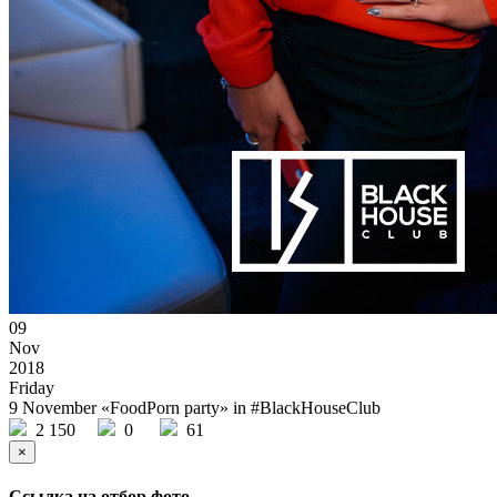
09
Nov
2018
Friday
9 November «FoodPorn party» in #BlackHouseClub
2 150
0
61
×
Ссылка на отбор фото