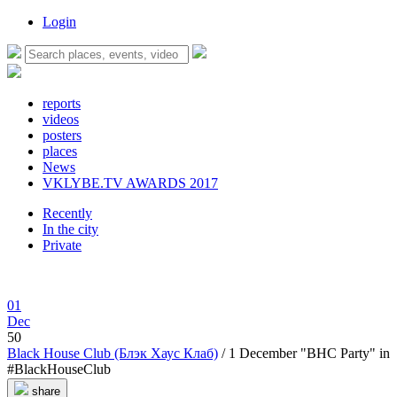
Login
reports
videos
posters
places
News
VKLYBE.TV AWARDS 2017
Recently
In the city
Private
01
Dec
50
Black House Club (Блэк Хаус Клаб)
/ 1 December "BHC Party" in
#BlackHouseClub
share