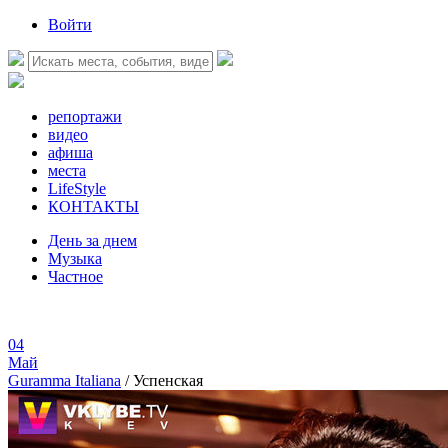
Войти
репортажи
видео
афиша
места
LifeStyle
КОНТАКТЫ
День за днем
Музыка
Частное
04
Май
Guramma Italiana
/
Успенская