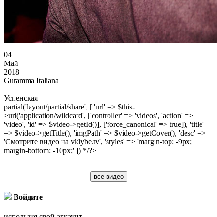
04
Май
2018
Guramma Italiana
Успенская
partial('layout/partial/share', [ 'url' => $this-
>url('application/wildcard', ['controller' => 'videos', 'action' =>
'video', 'id' => $video->getId()], ['force_canonical' => true]), 'title'
=> $video->getTitle(), 'imgPath' => $video->getCover(), 'desc' =>
'Смотрите видео на vklybe.tv', 'styles' => 'margin-top: -9px;
margin-bottom: -10px;' ]) */?>
все видео
Войдите
используя свой аккаунт