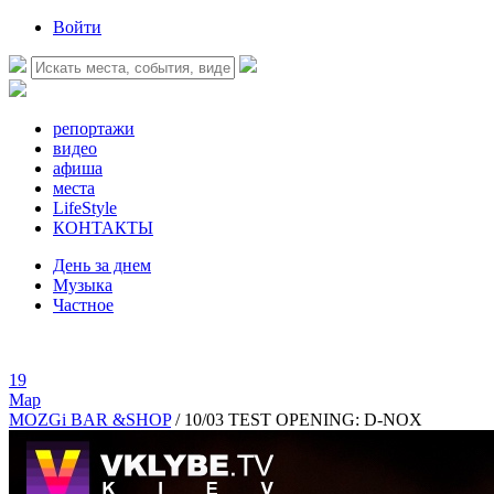
Войти
репортажи
видео
афиша
места
LifeStyle
КОНТАКТЫ
День за днем
Музыка
Частное
19
Мар
MOZGi BAR &SHOP
/
10/03 TEST OPENING: D-NOX