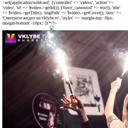
>url('application/wildcard', ['controller' => 'videos', 'action' =>
'video', 'id' => $video->getId()], ['force_canonical' => true]), 'title'
=> $video->getTitle(), 'imgPath' => $video->getCover(), 'desc' =>
'Смотрите видео на vklybe.tv', 'styles' => 'margin-top: -9px;
margin-bottom: -10px;' ]) */?>