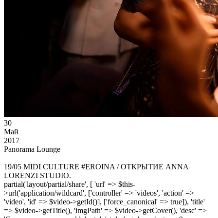
30
Май
2017
Panorama Lounge
19/05 MIDI CULTURE #EROINA / ОТКРЫТИЕ ANNA
LORENZI STUDIO.
partial('layout/partial/share', [ 'url' => $this-
>url('application/wildcard', ['controller' => 'videos', 'action' =>
'video', 'id' => $video->getId()], ['force_canonical' => true]), 'title'
=> $video->getTitle(), 'imgPath' => $video->getCover(), 'desc' =>