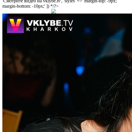
'Смотрите видео на vklybe.tv', 'styles' => 'margin-top: -9px;
margin-bottom: -10px;' ]) */?>