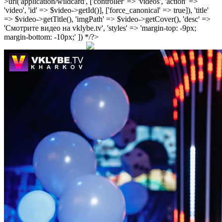
>url('application/wildcard', ['controller' => 'videos', 'action' =>
'video', 'id' => $video->getId()], ['force_canonical' => true]), 'title'
=> $video->getTitle(), 'imgPath' => $video->getCover(), 'desc' =>
'Смотрите видео на vklybe.tv', 'styles' => 'margin-top: -9px;
margin-bottom: -10px;' ]) */?>