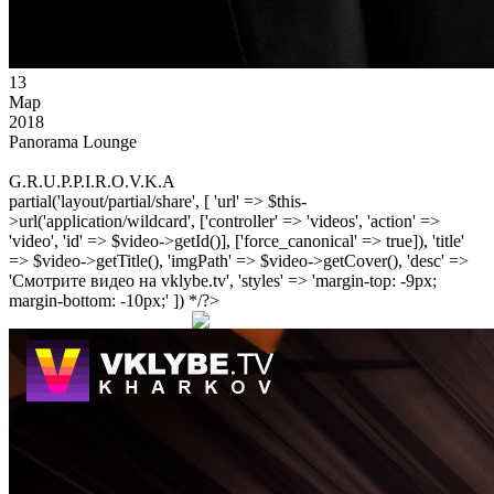
13
Мар
2018
Panorama Lounge
G.R.U.P.P.I.R.O.V.K.A
partial('layout/partial/share', [ 'url' => $this-
>url('application/wildcard', ['controller' => 'videos', 'action' =>
'video', 'id' => $video->getId()], ['force_canonical' => true]), 'title'
=> $video->getTitle(), 'imgPath' => $video->getCover(), 'desc' =>
'Смотрите видео на vklybe.tv', 'styles' => 'margin-top: -9px;
margin-bottom: -10px;' ]) */?>