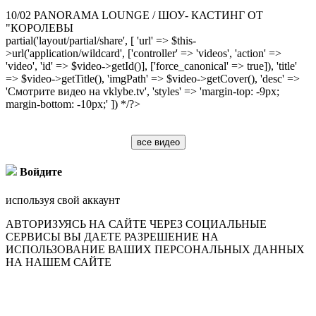
10/02 PANORAMA LOUNGE / ШОУ- КАСТИНГ ОТ
"КОРОЛЕВЫ
partial('layout/partial/share', [ 'url' => $this-
>url('application/wildcard', ['controller' => 'videos', 'action' =>
'video', 'id' => $video->getId()], ['force_canonical' => true]), 'title'
=> $video->getTitle(), 'imgPath' => $video->getCover(), 'desc' =>
'Смотрите видео на vklybe.tv', 'styles' => 'margin-top: -9px;
margin-bottom: -10px;' ]) */?>
все видео
Войдите
используя свой аккаунт
АВТОРИЗУЯСЬ НА САЙТЕ ЧЕРЕЗ СОЦИАЛЬНЫЕ
СЕРВИСЫ ВЫ ДАЕТЕ РАЗРЕШЕНИЕ НА
ИСПОЛЬЗОВАНИЕ ВАШИХ ПЕРСОНАЛЬНЫХ ДАННЫХ
НА НАШЕМ САЙТЕ