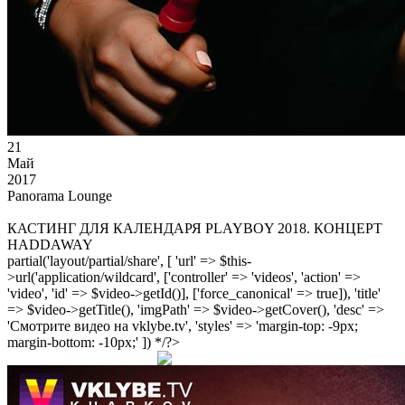
21
Май
2017
Panorama Lounge
КАСТИНГ ДЛЯ КАЛЕНДАРЯ PLAYBOY 2018. КОНЦЕРТ
HADDAWAY
partial('layout/partial/share', [ 'url' => $this-
>url('application/wildcard', ['controller' => 'videos', 'action' =>
'video', 'id' => $video->getId()], ['force_canonical' => true]), 'title'
=> $video->getTitle(), 'imgPath' => $video->getCover(), 'desc' =>
'Смотрите видео на vklybe.tv', 'styles' => 'margin-top: -9px;
margin-bottom: -10px;' ]) */?>