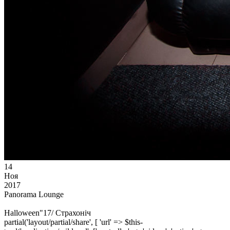
14
Ноя
2017
Panorama Lounge
Halloween"17/ Страхонiч
partial('layout/partial/share', [ 'url' => $this-