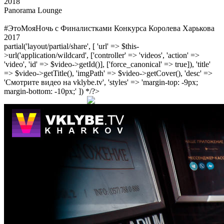
2018
Panorama Lounge
#ЭтоМояНочь с Финалистками Конкурса Королева Харькова
2017
partial('layout/partial/share', [ 'url' => $this-
>url('application/wildcard', ['controller' => 'videos', 'action' =>
'video', 'id' => $video->getId()], ['force_canonical' => true]), 'title'
=> $video->getTitle(), 'imgPath' => $video->getCover(), 'desc' =>
'Смотрите видео на vklybe.tv', 'styles' => 'margin-top: -9px;
margin-bottom: -10px;' ]) */?>