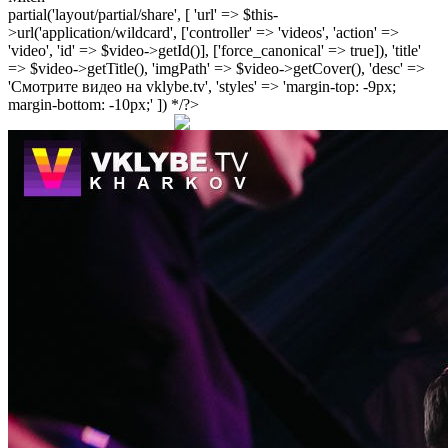
partial('layout/partial/share', [ 'url' => $this-
>url('application/wildcard', ['controller' => 'videos', 'action' =>
'video', 'id' => $video->getId()], ['force_canonical' => true]), 'title'
=> $video->getTitle(), 'imgPath' => $video->getCover(), 'desc' =>
'Смотрите видео на vklybe.tv', 'styles' => 'margin-top: -9px;
margin-bottom: -10px;' ]) */?>