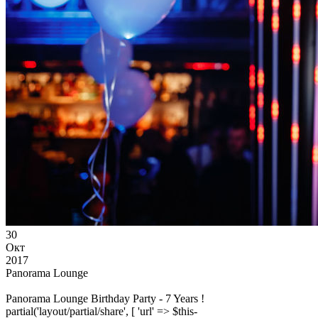
30
Окт
2017
Panorama Lounge
Panorama Lounge Birthday Party - 7 Years !
partial('layout/partial/share', [ 'url' => $this-