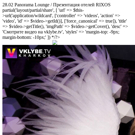
28.02 Panorama Lounge / Презентация отелей RIXOS
partial('layout/partial/share', [ 'url' => $this-
>url('application/wildcard', ['controller' => 'videos', 'action' =>
'video', 'id' => $video->getId()], ['force_canonical' => true]), 'title'
=> $video->getTitle(), 'imgPath' => $video->getCover(), 'desc' =>
'Смотрите видео на vklybe.tv', 'styles' => 'margin-top: -9px;
margin-bottom: -10px;' ]) */?>