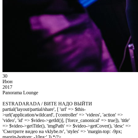
30
Июн
2017
Panorama Lounge
ESTRADARADA / ВИТЕ НАДО ВЫЙТИ
partial('layout/partial/share', [ 'url' => $this-
>url('application/wildcard', ['controller' => 'videos', 'action' =>
'video', 'id' => $video->getId()], ['force_canonical' => true]), 'title'
=> $video->getTitle(), 'imgPath' => $video->getCover(), 'desc' =>
'Смотрите видео на vklybe.tv', 'styles' => 'margin-top: -9px;
margin-bottom: -10px;' ]) */?>