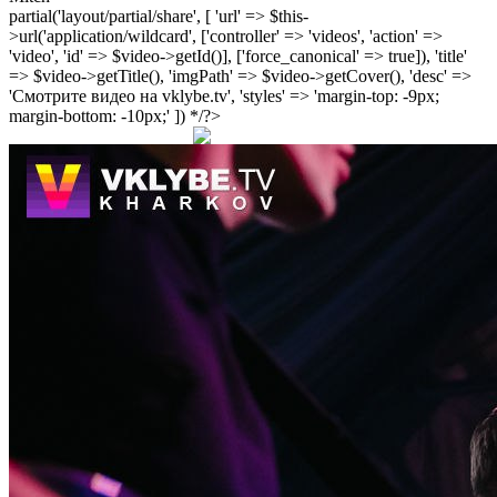
partial('layout/partial/share', [ 'url' => $this-
>url('application/wildcard', ['controller' => 'videos', 'action' =>
'video', 'id' => $video->getId()], ['force_canonical' => true]), 'title'
=> $video->getTitle(), 'imgPath' => $video->getCover(), 'desc' =>
'Смотрите видео на vklybe.tv', 'styles' => 'margin-top: -9px;
margin-bottom: -10px;' ]) */?>