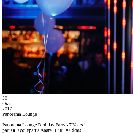
30
Окт
2017
Panorama Lounge
Panorama Lounge Birthday Party - 7 Years !
partial('layout/partial/share', [ 'url' => $this-