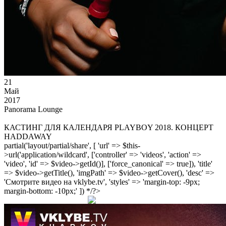
21
Май
2017
Panorama Lounge
КАСТИНГ ДЛЯ КАЛЕНДАРЯ PLAYBOY 2018. КОНЦЕРТ
HADDAWAY
partial('layout/partial/share', [ 'url' => $this-
>url('application/wildcard', ['controller' => 'videos', 'action' =>
'video', 'id' => $video->getId()], ['force_canonical' => true]), 'title'
=> $video->getTitle(), 'imgPath' => $video->getCover(), 'desc' =>
'Смотрите видео на vklybe.tv', 'styles' => 'margin-top: -9px;
margin-bottom: -10px;' ]) */?>