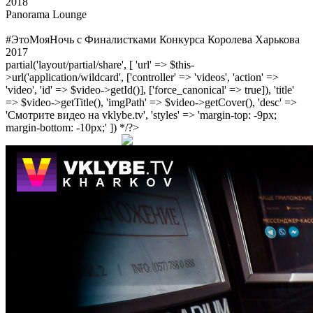
2018
Panorama Lounge
#ЭтоМояНочь с Финалистками Конкурса Королева Харькова
2017
partial('layout/partial/share', [ 'url' => $this-
>url('application/wildcard', ['controller' => 'videos', 'action' =>
'video', 'id' => $video->getId()], ['force_canonical' => true]), 'title'
=> $video->getTitle(), 'imgPath' => $video->getCover(), 'desc' =>
'Смотрите видео на vklybe.tv', 'styles' => 'margin-top: -9px;
margin-bottom: -10px;' ]) */?>