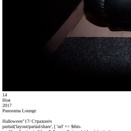
14
Ноя
2017
Panorama Lounge
Halloween"17/ Страхонiч
partial('layout/partial/share', [ 'url' => $this-