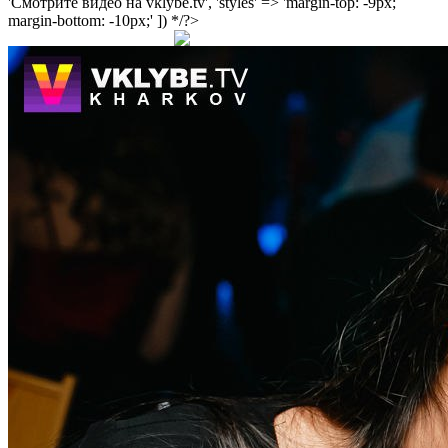
'Смотрите видео на vklybe.tv', 'styles' => 'margin-top: -9px;
margin-bottom: -10px;' ]) */?>