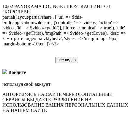
10/02 PANORAMA LOUNGE / ШОУ- КАСТИНГ ОТ
"КОРОЛЕВЫ
partial('layout/partial/share', [ 'url' => $this-
>url('application/wildcard', ['controller' => 'videos', 'action' =>
'video', 'id' => $video->getId()], ['force_canonical' => true]), 'title'
=> $video->getTitle(), 'imgPath' => $video->getCover(), 'desc' =>
'Смотрите видео на vklybe.tv', 'styles' => 'margin-top: -9px;
margin-bottom: -10px;' ]) */?>
все видео
Войдите
используя свой аккаунт
АВТОРИЗУЯСЬ НА САЙТЕ ЧЕРЕЗ СОЦИАЛЬНЫЕ
СЕРВИСЫ ВЫ ДАЕТЕ РАЗРЕШЕНИЕ НА
ИСПОЛЬЗОВАНИЕ ВАШИХ ПЕРСОНАЛЬНЫХ ДАННЫХ
НА НАШЕМ САЙТЕ