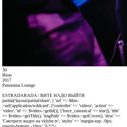
30
Июн
2017
Panorama Lounge
ESTRADARADA / ВИТЕ НАДО ВЫЙТИ
partial('layout/partial/share', [ 'url' => $this-
>url('application/wildcard', ['controller' => 'videos', 'action' =>
'video', 'id' => $video->getId()], ['force_canonical' => true]), 'title'
=> $video->getTitle(), 'imgPath' => $video->getCover(), 'desc' =>
'Смотрите видео на vklybe.tv', 'styles' => 'margin-top: -9px;
margin-bottom: -10px;' ]) */?>