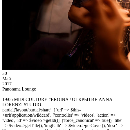
30
Май
2017
Panorama Lounge
19/05 MIDI CULTURE #EROINA / ОТКРЫТИЕ ANNA
LORENZI STUDIO.
partial('layout/partial/share', [ 'url' => $this-
>url('application/wildcard', ['controller' => 'videos', 'action' =>
'video', 'id' => $video->getId()], ['force_canonical' => true]), 'title'
=> $video->getTitle(), 'imgPath' => $video->getCover(), 'desc' =>