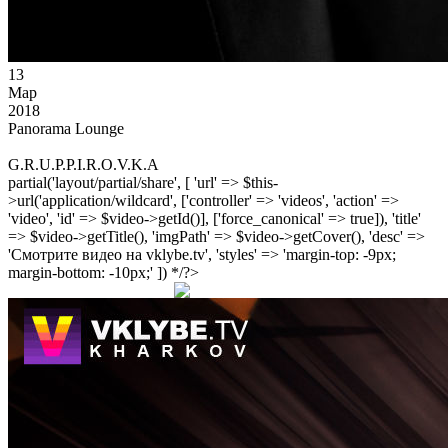
13
Мар
2018
Panorama Lounge
G.R.U.P.P.I.R.O.V.K.A
partial('layout/partial/share', [ 'url' => $this-
>url('application/wildcard', ['controller' => 'videos', 'action' =>
'video', 'id' => $video->getId()], ['force_canonical' => true]), 'title'
=> $video->getTitle(), 'imgPath' => $video->getCover(), 'desc' =>
'Смотрите видео на vklybe.tv', 'styles' => 'margin-top: -9px;
margin-bottom: -10px;' ]) */?>