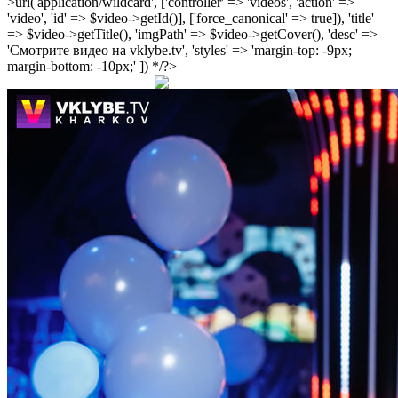
>url('application/wildcard', ['controller' => 'videos', 'action' =>
'video', 'id' => $video->getId()], ['force_canonical' => true]), 'title'
=> $video->getTitle(), 'imgPath' => $video->getCover(), 'desc' =>
'Смотрите видео на vklybe.tv', 'styles' => 'margin-top: -9px;
margin-bottom: -10px;' ]) */?>