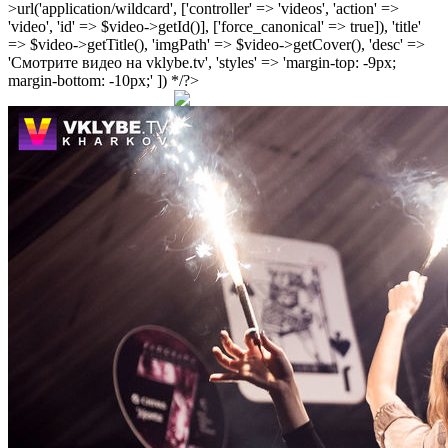
>url('application/wildcard', ['controller' => 'videos', 'action' =>
'video', 'id' => $video->getId()], ['force_canonical' => true]), 'title'
=> $video->getTitle(), 'imgPath' => $video->getCover(), 'desc' =>
'Смотрите видео на vklybe.tv', 'styles' => 'margin-top: -9px;
margin-bottom: -10px;' ]) */?>