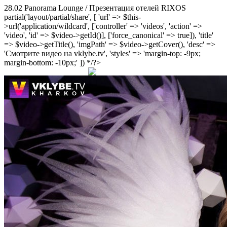
28.02 Panorama Lounge / Презентация отелей RIXOS
partial('layout/partial/share', [ 'url' => $this-
>url('application/wildcard', ['controller' => 'videos', 'action' =>
'video', 'id' => $video->getId()], ['force_canonical' => true]), 'title'
=> $video->getTitle(), 'imgPath' => $video->getCover(), 'desc' =>
'Смотрите видео на vklybe.tv', 'styles' => 'margin-top: -9px;
margin-bottom: -10px;' ]) */?>