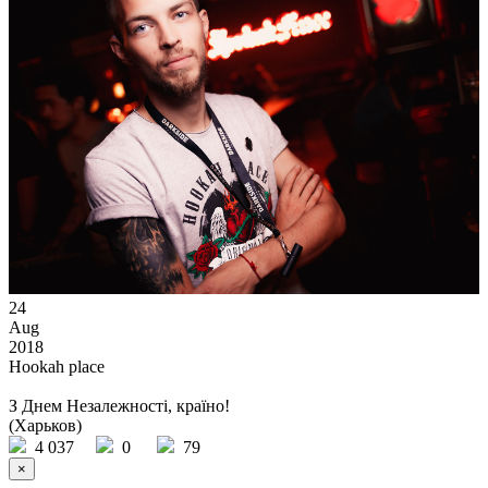
24
Aug
2018
Hookah plаce
З Днем Незалежності, країно!
(Харьков)
4 037
0
79
×