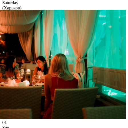
Saturday
(Харьков)
2 992
0
39
×
Ссылка на отбор фото
01
Sep