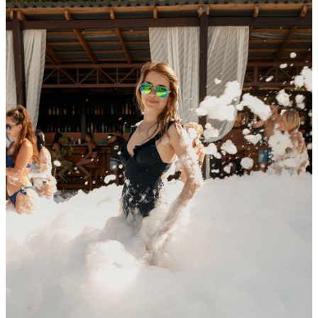
(Харьков)
730
0
75
×
Ссылка на отбор фото