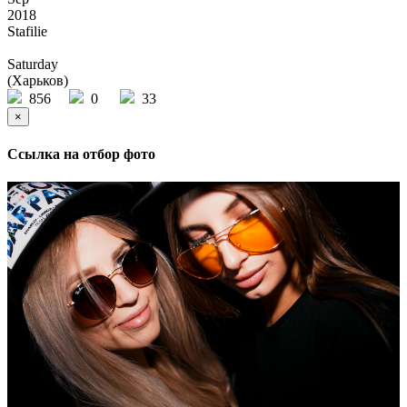
2018
Stafilie
Saturday
(Харьков)
856
0
33
×
Ссылка на отбор фото