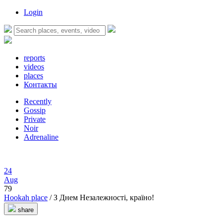
Login
reports
videos
places
Контакты
Recently
Gossip
Private
Noir
Adrenaline
24
Aug
79
Hookah plаce
/ З Днем Незалежності, країно!
share