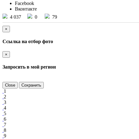
Facebook
Вконтакте
4 037
0
79
×
Ссылка на отбор фото
×
Запросить в мой регион
Close
Сохранить
1
2
3
4
5
6
7
8
9