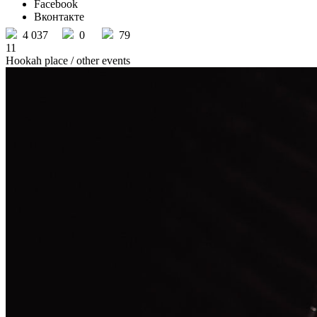
Facebook
Вконтакте
4 037
0
79
11
Hookah plаce
/ other events