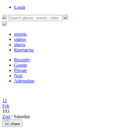
Login
reports
videos
places
Контакты
Recently
Gossip
Private
Noir
Adrenaline
12
Feb
193
Zori
/ Saturday
share