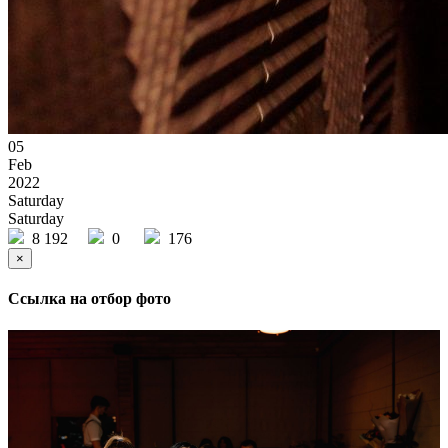
05
Feb
2022
Saturday
Saturday
8 192
0
176
×
Ссылка на отбор фото