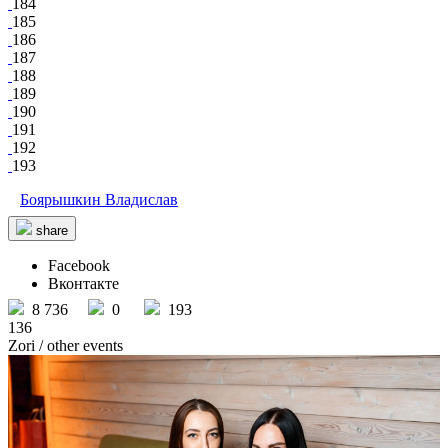
184
185
186
187
188
189
190
191
192
193
Боярышкин Владислав
share
Facebook
Вконтакте
8 736
0
193
136
Zori
/ other events