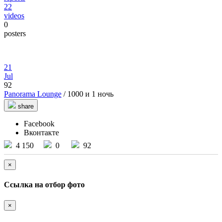
22
videos
0
posters
21
Jul
92
Panorama Lounge
/ 1000 и 1 ночь
share
Facebook
Вконтакте
4 150
0
92
×
Ссылка на отбор фото
×