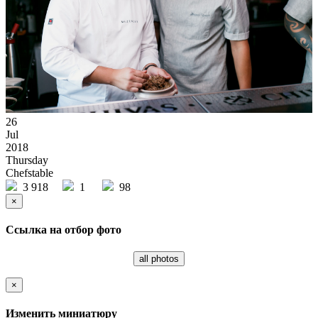
26
Jul
2018
Thursday
Сhefstable
3 918
1
98
×
Ссылка на отбор фото
all photos
×
Изменить миниатюру