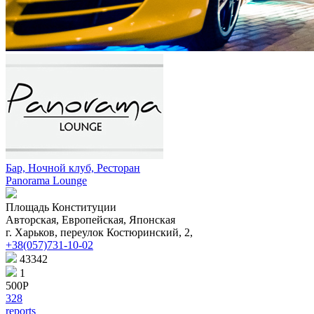
Бар, Ночной клуб, Ресторан
Panorama Lounge
Площадь Конституции
Авторская, Европейская, Японская
г. Харьков, переулок Костюринский, 2,
+38(057)731-10-02
43342
1
500Р
328
reports