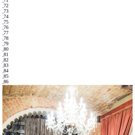
71
72
73
74
75
76
77
78
79
80
81
82
83
84
85
86
87
88
89
90
91
92
Дмитрий Яриш
share