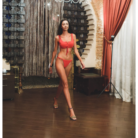
Facebook
Вконтакте
4 150
0
92
328
Panorama Lounge
/ other events