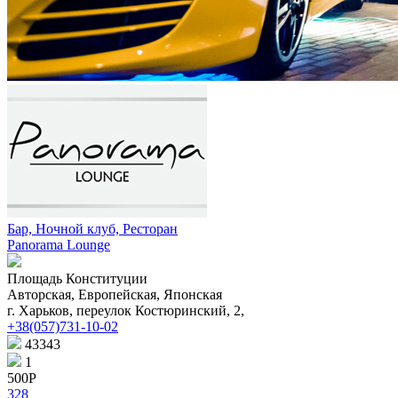
Бар, Ночной клуб, Ресторан
Panorama Lounge
Площадь Конституции
Авторская, Европейская, Японская
г. Харьков, переулок Костюринский, 2,
+38(057)731-10-02
43343
1
500Р
328