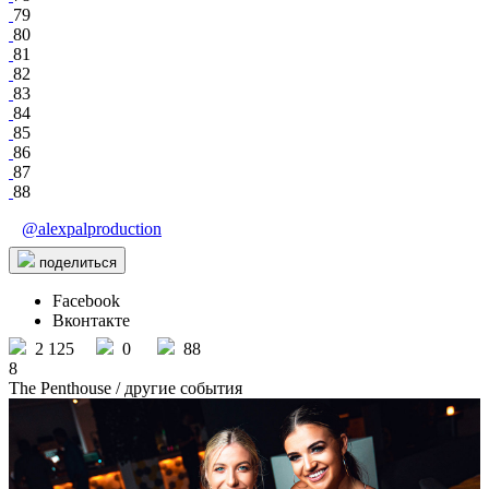
79
80
81
82
83
84
85
86
87
88
@alexpalproduction
поделиться
Facebook
Вконтакте
2 125
0
88
8
The Penthouse
/ другие события