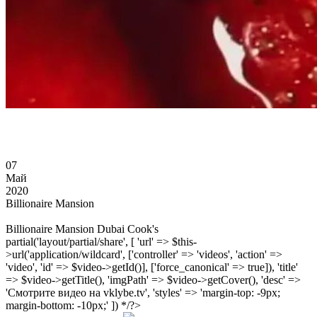
07
Май
2020
Billionaire Mansion
Billionaire Mansion Dubai Cook's
partial('layout/partial/share', [ 'url' => $this-
>url('application/wildcard', ['controller' => 'videos', 'action' =>
'video', 'id' => $video->getId()], ['force_canonical' => true]), 'title'
=> $video->getTitle(), 'imgPath' => $video->getCover(), 'desc' =>
'Смотрите видео на vklybe.tv', 'styles' => 'margin-top: -9px;
margin-bottom: -10px;' ]) */?>