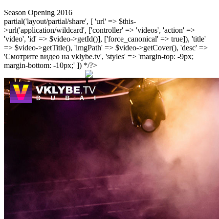
Season Opening 2016
partial('layout/partial/share', [ 'url' => $this-
>url('application/wildcard', ['controller' => 'videos', 'action' =>
'video', 'id' => $video->getId()], ['force_canonical' => true]), 'title'
=> $video->getTitle(), 'imgPath' => $video->getCover(), 'desc' =>
'Смотрите видео на vklybe.tv', 'styles' => 'margin-top: -9px;
margin-bottom: -10px;' ]) */?>