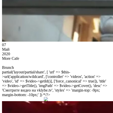
07
Май
2020
More Cafe
Brunch
partial('layout/partial/share', [ 'url' => $this-
>url('application/wildcard', ['controller' => 'videos', 'action' =>
'video', 'id' => $video->getId()], ['force_canonical' => true]), 'title'
=> $video->getTitle(), 'imgPath' => $video->getCover(), 'desc' =>
'Смотрите видео на vklybe.tv', 'styles' => 'margin-top: -9px;
margin-bottom: -10px;' ]) */?>