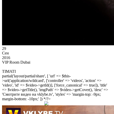
29
Сен
2016
VIP Room Dubai
TIMATI
partial('layout/partial/share', [ 'url' => $this-
>url('application/wildcard', ['controller' => 'videos', 'action' =>
'video', 'id' => $video->getId()], ['force_canonical' => true]), 'title'
=> $video->getTitle(), 'imgPath' => $video->getCover(), 'desc' =>
'Смотрите видео на vklybe.tv', 'styles' => 'margin-top: -9px;
margin-bottom: -10px;' ]) */?>