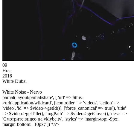
09
Ноя
2016
White Dubai
White Noise - Nervo
partial('layout/partial/share', [ 'url' => $this-
>url('application/wildcard', ['controller' => 'videos', 'action' =>
'video', 'id' => $video->getId()], ['force_canonical' => true]), 'title'
=> $video->getTitle(), 'imgPath' => $video->getCover(), 'desc' =>
'Смотрите видео на vklybe.tv', 'styles' => 'margin-top: -9px;
margin-bottom: -10px;' ]) */?>