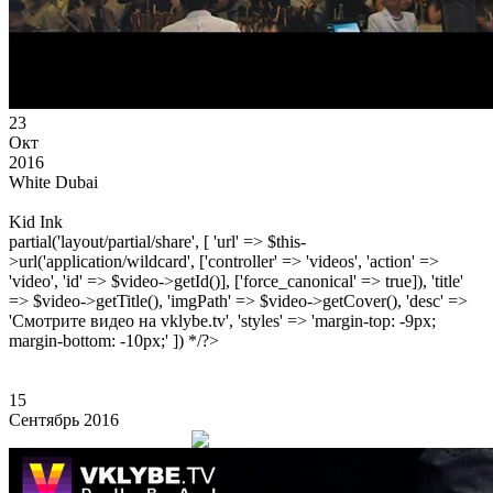
23
Окт
2016
White Dubai
Kid Ink
partial('layout/partial/share', [ 'url' => $this-
>url('application/wildcard', ['controller' => 'videos', 'action' =>
'video', 'id' => $video->getId()], ['force_canonical' => true]), 'title'
=> $video->getTitle(), 'imgPath' => $video->getCover(), 'desc' =>
'Смотрите видео на vklybe.tv', 'styles' => 'margin-top: -9px;
margin-bottom: -10px;' ]) */?>
15
Сентябрь 2016