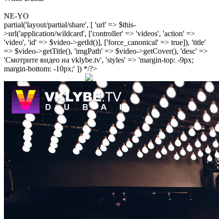
NE-YO
partial('layout/partial/share', [ 'url' => $this-
>url('application/wildcard', ['controller' => 'videos', 'action' =>
'video', 'id' => $video->getId()], ['force_canonical' => true]), 'title'
=> $video->getTitle(), 'imgPath' => $video->getCover(), 'desc' =>
'Смотрите видео на vklybe.tv', 'styles' => 'margin-top: -9px;
margin-bottom: -10px;' ]) */?>