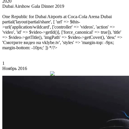
2020
Dubai Airshow Gala Dinner 2019
One Republic for Dubai Airports at Coca-Cola Arena Dubai
partial('layout/partial/share', [ 'url' => $this-
>url('application/wildcard', ['controller' => 'videos', 'action' =>
'video', 'id' => $video->getId()], ['force_canonical' => true]), 'title'
=> $video->getTitle(), 'imgPath' => $video->getCover(), 'desc' =>
'Смотрите видео на vklybe.tv', 'styles' => 'margin-top: -9px;
margin-bottom: -10px;' ]) */?>
1
Ноябрь 2016