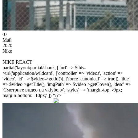
07
Май
2020
Nike
NIKE REACT
partial('layout/partial/share', [ 'url' => $this-
>url('application/wildcard', ['controller' => 'videos', 'action' =>
'video', 'id' => $video->getId()], ['force_canonical' => true]), 'title'
=> $video->getTitle(), 'imgPath' => $video->getCover(), 'desc' =>
'Смотрите видео на vklybe.tv', 'styles' => 'margin-top: -9px;
margin-bottom: -10px;' ]) */?>