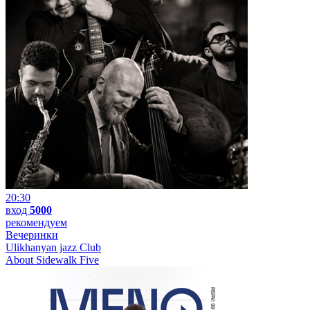
20:30
вход
5000
рекомендуем
Вечеринки
Ulikhanyan jazz Club
About Sidewalk Five