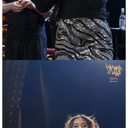
08
Мар
2026
Воскресенье
8 марта. Встретим весну вместе.
15 257
1
82
×
Ссылка на отбор фото