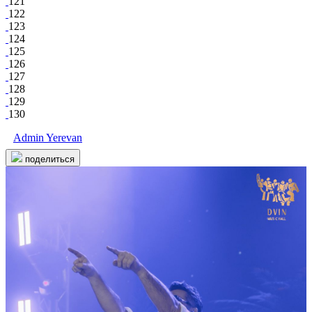
121
122
123
124
125
126
127
128
129
130
Admin Yerevan
поделиться
Facebook
Вконтакте
28 689
0
131
22
DVIN MUSIC HALL
/ другие события