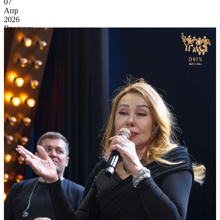
07
Апр
2026
Вторник
7 апреля в Dvin Music Hall
13 207
0
115
×
Ссылка на отбор фото