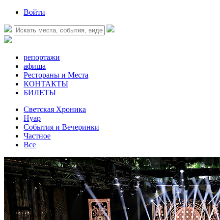
Войти
репортажи
афиша
Рестораны и Места
КОНТАКТЫ
БИЛЕТЫ
Светская Хроника
Нуар
События и Вечеринки
Частное
Все