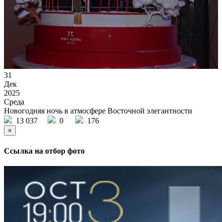
31
Дек
2025
Среда
Новогодняя ночь в атмосфере Восточной элегантности
13 037
0
176
×
Ссылка на отбор фото