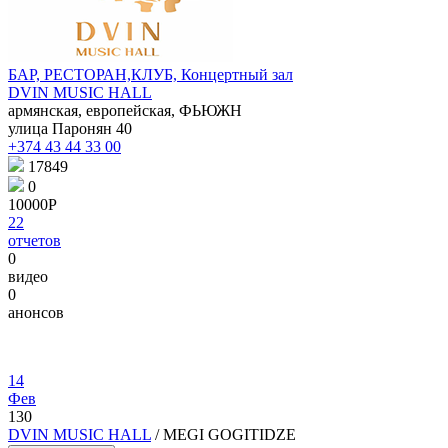
БАР, РЕСТОРАН,КЛУБ, Концертный зал
DVIN MUSIC HALL
армянская, европейская, ФЬЮЖН
улица Паронян 40
+374 43 44 33 00
17849
0
10000Р
22
отчетов
0
видео
0
анонсов
14
Фев
130
DVIN MUSIC HALL
/ MEGI GOGITIDZE