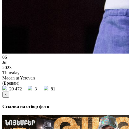
06
Jul
2023
Thursday
Macan at Yerevan
(Ереван)
20 472
3
81
×
Ссылка на отбор фото