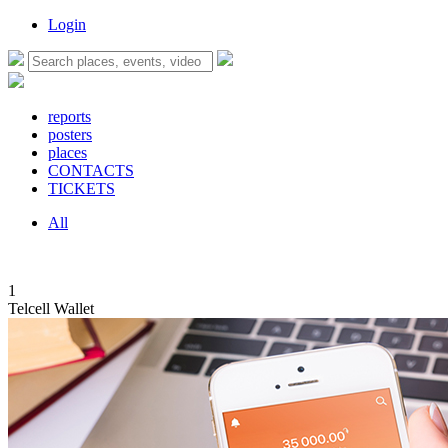
Login
reports
posters
places
CONTACTS
TICKETS
All
1
Telcell Wallet