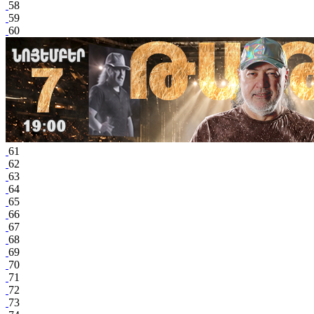
58
59
60
61
62
63
64
65
66
67
68
69
70
71
72
73