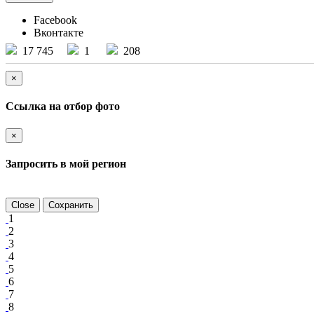
Facebook
Вконтакте
17 745
1
208
×
Ссылка на отбор фото
×
Запросить в мой регион
Close
Сохранить
1
2
3
4
5
6
7
8