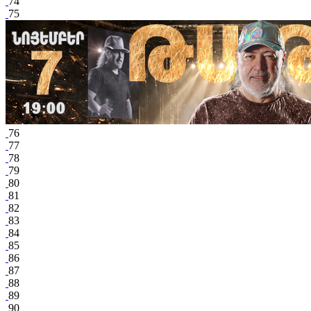
74
75
76
77
78
79
80
81
82
83
84
85
86
87
88
89
90