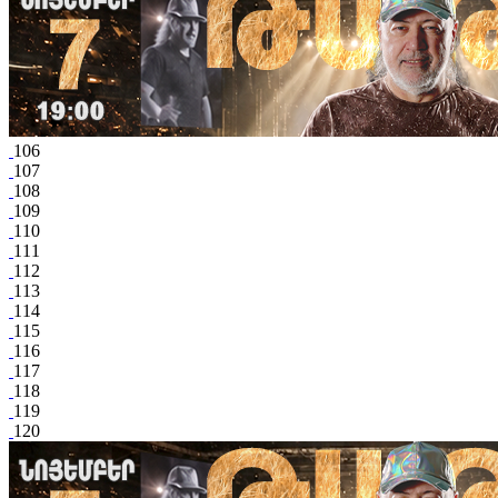
106
107
108
109
110
111
112
113
114
115
116
117
118
119
120