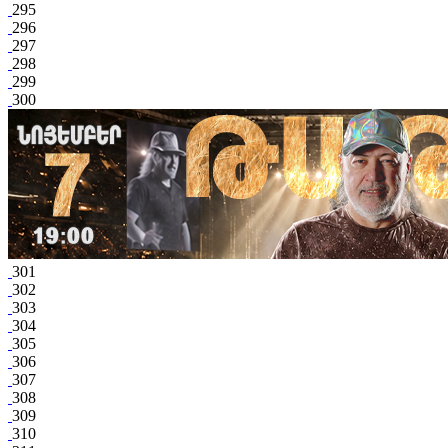
295
296
297
298
299
300
301
302
303
304
305
306
307
308
309
310