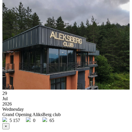
29
Jul
2026
Wednesday
Grand Opening AliksBerg club
5 157
0
65
×