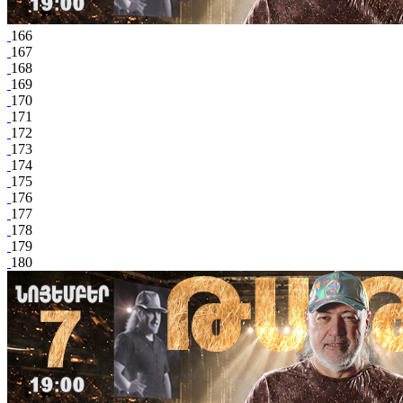
166
167
168
169
170
171
172
173
174
175
176
177
178
179
180