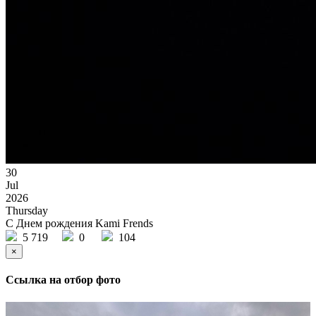
30
Jul
2026
Thursday
С Днем рождения Kami Frends
5 719
0
104
×
Ссылка на отбор фото