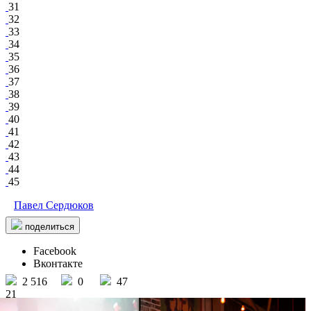
31
32
33
34
35
36
37
38
39
40
41
42
43
44
45
Павел Сердюков
поделиться
Facebook
Вконтакте
2 516
0
47
21
LOFT resto & bar
/ другие события