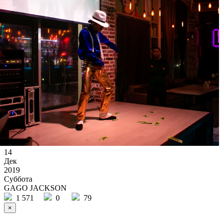
14
Дек
2019
Суббота
GAGO JACKSON
1 571
0
79
×