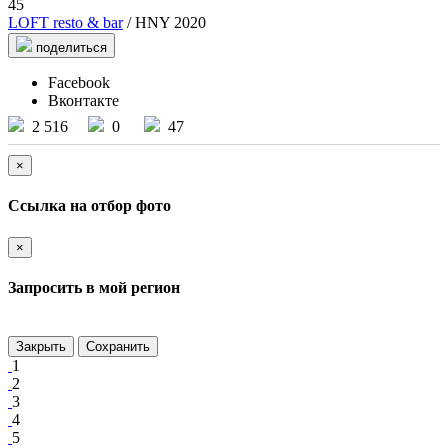
45
LOFT resto & bar
/ HNY 2020
поделиться
Facebook
Вконтакте
2 516
0
47
×
Ссылка на отбор фото
×
Запросить в мой регион
Закрыть
Сохранить
1
2
3
4
5