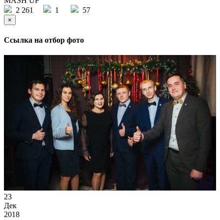
MASH UP
2 261
1
57
×
Ссылка на отбор фото
23
Дек
2018