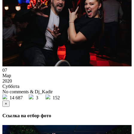
07
Мар
2020
Суббота
No comments & Dj_Kadir
14 687
3
152
×
Ссылка на отбор фото