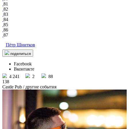
81
82
83
84
85
86
87
Пётр Шнитков
поделиться
Facebook
Вконтакте
4 241
2
88
138
Castle Pub
/ другие события