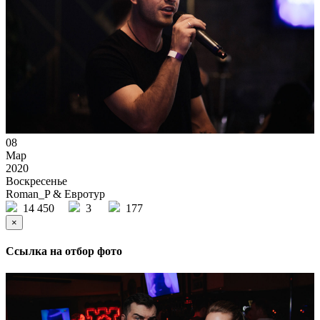
08
Мар
2020
Воскресенье
Roman_P & Евротур
14 450
3
177
×
Ссылка на отбор фото