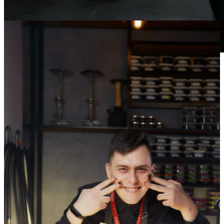
21
Mar
2020
Saturday
Суббота в Сад Lounge
6 065
2
62
×
Ссылка на отбор фото