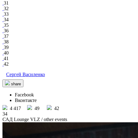
31
32
33
34
35
36
37
38
39
40
41
42
Сергей Василенко
share
Facebook
Вконтакте
4 417
49
42
34
САД Lounge VLZ
/ other events