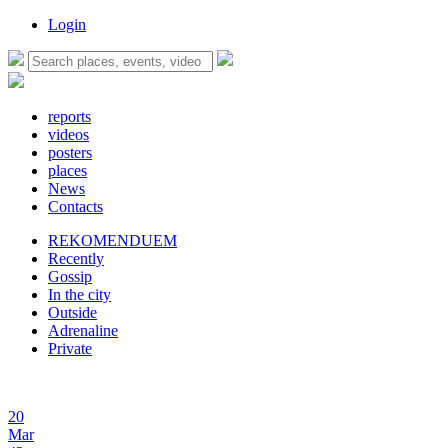
Login
reports
videos
posters
places
News
Contacts
REKOMENDUEM
Recently
Gossip
In the city
Outside
Adrenaline
Private
20
Mar