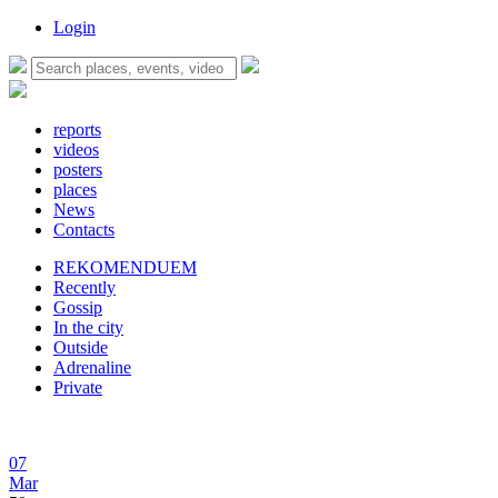
Login
reports
videos
posters
places
News
Contacts
REKOMENDUEM
Recently
Gossip
In the city
Outside
Adrenaline
Private
07
Mar