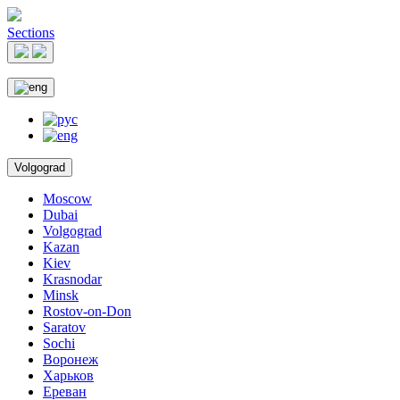
Sections
Volgograd
Moscow
Dubai
Volgograd
Kazan
Kiev
Krasnodar
Minsk
Rostov-on-Don
Saratov
Sochi
Воронеж
Харьков
Ереван