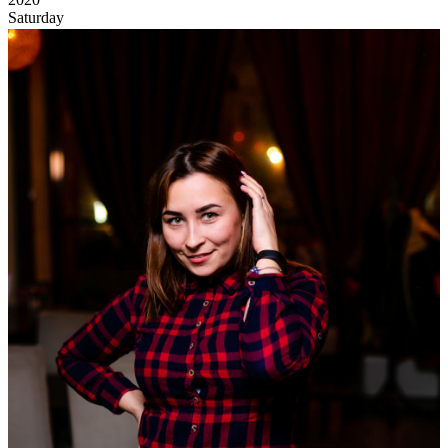
Saturday
Полундра! Суббота!
1 047
0
41
×
Ссылка на отбор фото