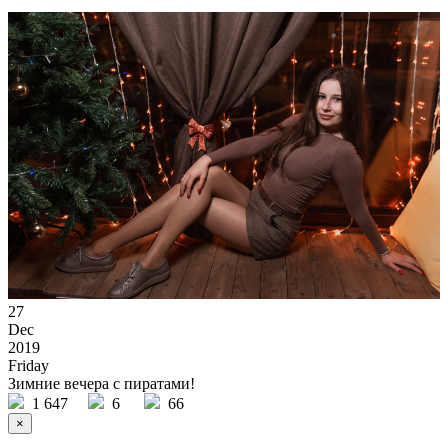
27
Dec
2019
Friday
Зимние вечера с пиратами!
1 647
6
66
×