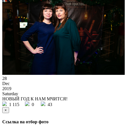
28
Dec
2019
Saturday
НОВЫЙ ГОД К НАМ МЧИТСЯ!
1 115
0
43
×
Ссылка на отбор фото