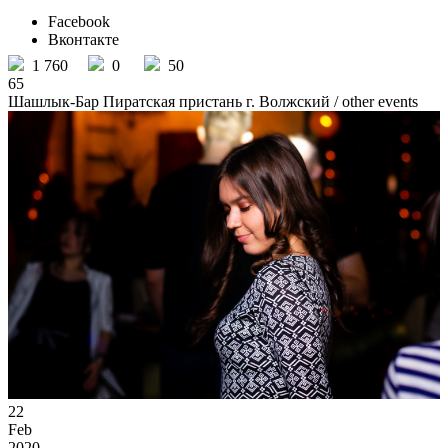
Facebook
Вконтакте
1 760
0
50
65
Шашлык-Бар Пиратская пристань г. Волжский
/ other events
22
Feb
2020