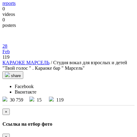
reports
0
videos
0
posters
28
Feb
119
КАРАОКЕ МАРСЕЛЬ
/ Студия вокал для взрослых и детей
"Твой голос " . Караоке бар " Марсель"
share
Facebook
Вконтакте
30 759
15
119
×
Ссылка на отбор фото
×