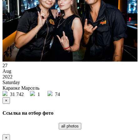
27
Aug
2022
Saturday
Караоке Марсель
31 742
1
74
×
Ссылка на отбор фото
all photos
×