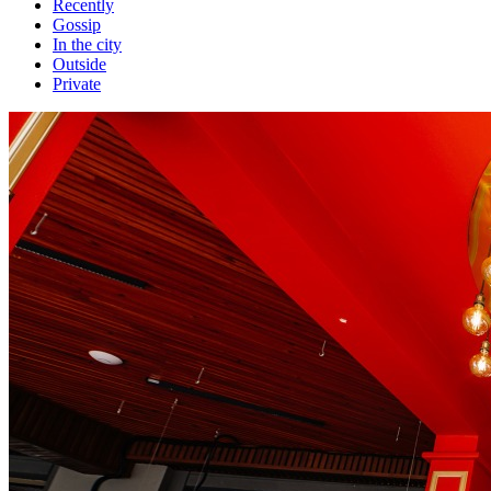
Recently
Gossip
In the city
Outside
Private