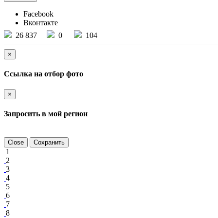
Facebook
Вконтакте
26 837
0
104
×
Ссылка на отбор фото
×
Запросить в мой регион
Close
Сохранить
1
2
3
4
5
6
7
8