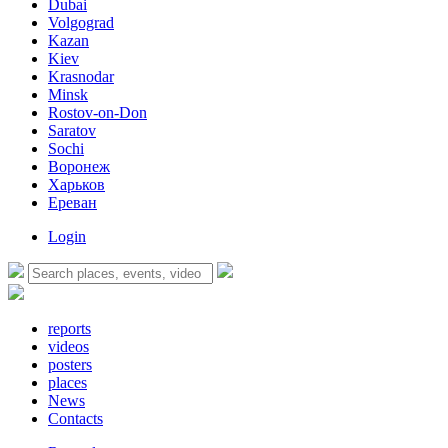
Dubai
Volgograd
Kazan
Kiev
Krasnodar
Minsk
Rostov-on-Don
Saratov
Sochi
Воронеж
Харьков
Ереван
Login
reports
videos
posters
places
News
Contacts