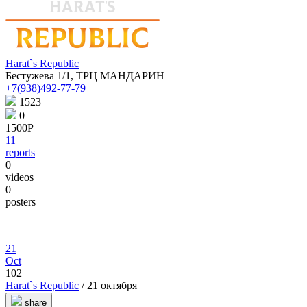
Harat`s Republic
Бестужева 1/1, ТРЦ МАНДАРИН
+7(938)492-77-79
1523
0
1500Р
11
reports
0
videos
0
posters
21
Oct
102
Harat`s Republic
/ 21 октября
share