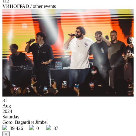
112
VИНОГРАD
/ other events
31
Aug
2024
Saturday
Goro. Bagardi и Jimbei
39 426
0
87
×