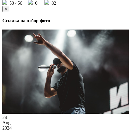
50 456
0
82
×
Ссылка на отбор фото
24
Aug
2024