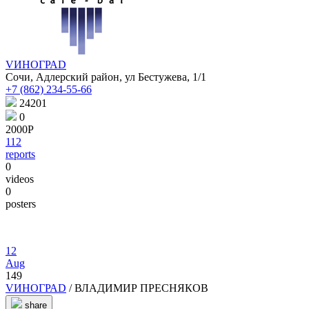
VИНОГРАD
Сочи, Адлерский район, ул Бестужева, 1/1
+7 (862) 234-55-66
24201
0
2000Р
112
reports
0
videos
0
posters
12
Aug
149
VИНОГРАD
/ ВЛАДИМИР ПРЕСНЯКОВ
share