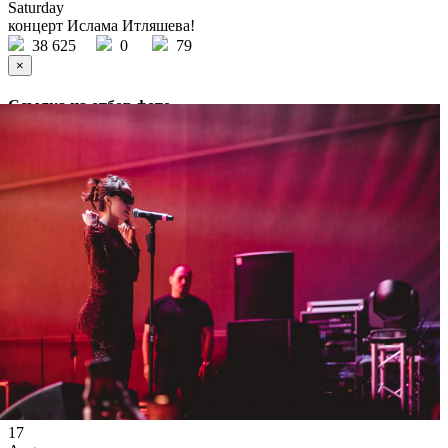
Saturday
концерт Ислама Итляшева!
38 625
0
79
×
Ссылка на отбор фото
17