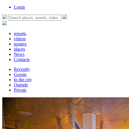
Login
reports
videos
posters
places
News
Contacts
Recently
Gossip
In the city
Outside
Private