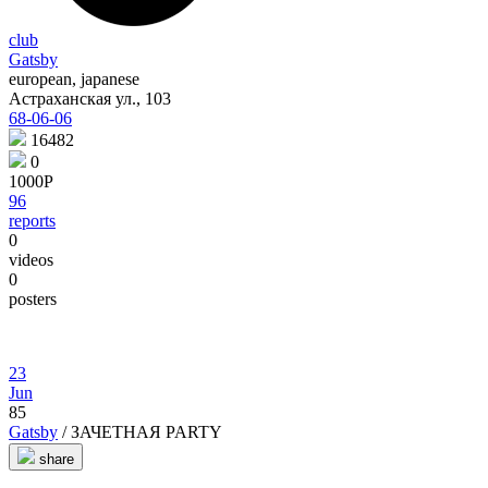
club
Gatsby
european, japanese
Астраханская ул., 103
68-06-06
16482
0
1000Р
96
reports
0
videos
0
posters
23
Jun
85
Gatsby
/ ЗАЧЕТНАЯ PARTY
share