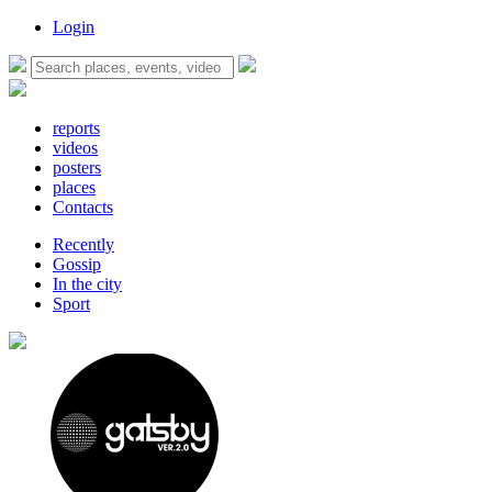
Login
reports
videos
posters
places
Contacts
Recently
Gossip
In the city
Sport