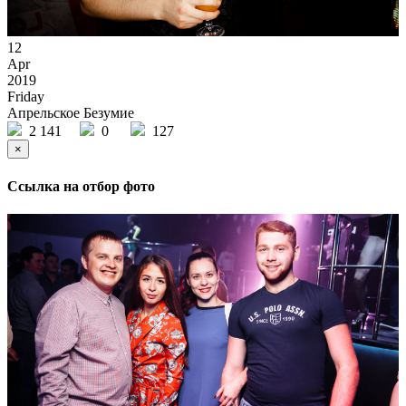
12
Apr
2019
Friday
Апрельское Безумие
2 141
0
127
×
Ссылка на отбор фото