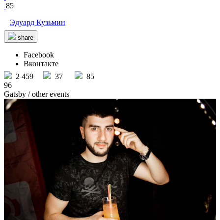
85
Эдуард Кузьмин
share
Facebook
Вконтакте
2 459
37
85
96
Gatsby
/ other events