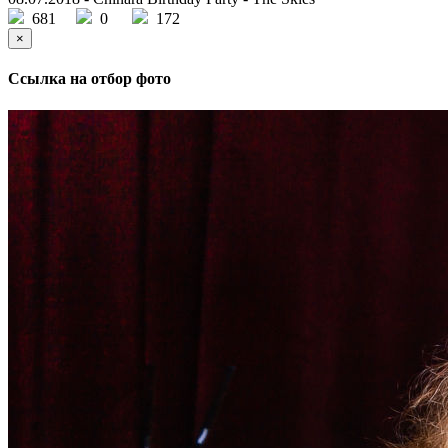
681
0
172
×
Ссылка на отбор фото