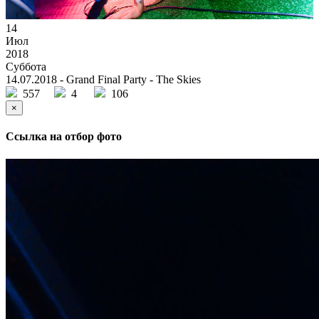
14
Июл
2018
Суббота
14.07.2018 - Grand Final Party - The Skies
557
4
106
×
Ссылка на отбор фото