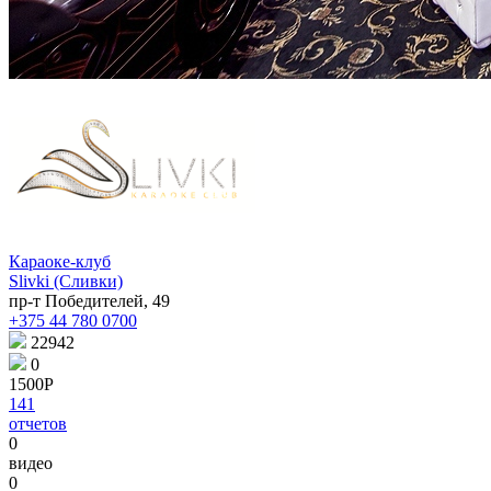
Караоке-клуб
Slivki (Сливки)
пр-т Победителей, 49
+375 44 780 0700
22942
0
1500Р
141
отчетов
0
видео
0