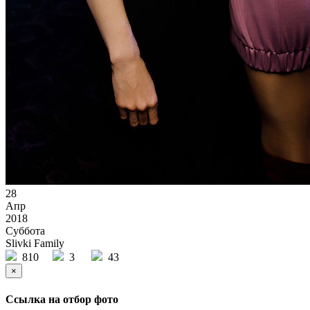
28
Апр
2018
Суббота
Slivki Family
810
3
43
×
Ссылка на отбор фото