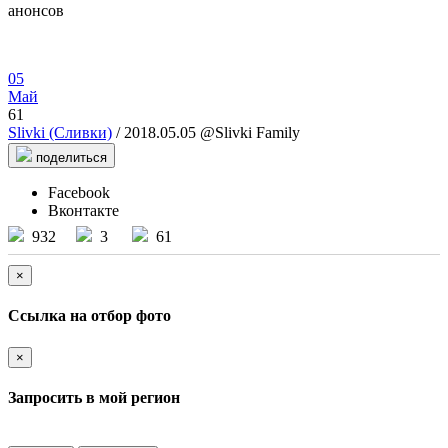
анонсов
05
Май
61
Slivki (Сливки)
/ 2018.05.05 @Slivki Family
поделиться
Facebook
Вконтакте
932
3
61
×
Ссылка на отбор фото
×
Запросить в мой регион