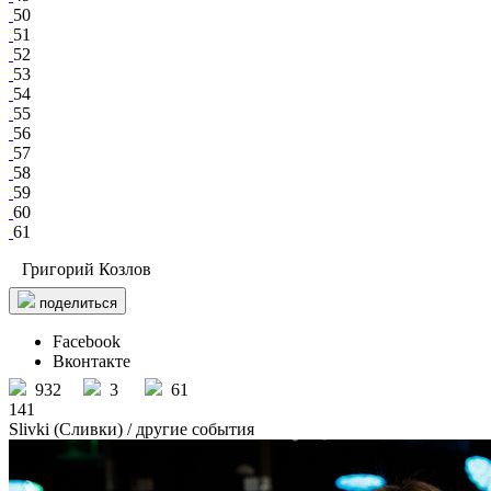
50
51
52
53
54
55
56
57
58
59
60
61
Григорий Козлов
поделиться
Facebook
Вконтакте
932
3
61
141
Slivki (Сливки)
/ другие события