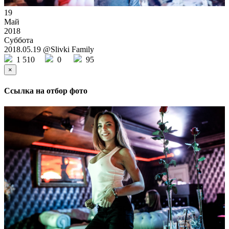
19
Май
2018
Суббота
2018.05.19 @Slivki Family
1 510
0
95
×
Ссылка на отбор фото