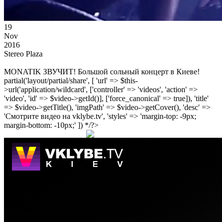
19
Nov
2016
Stereo Plaza
MONATIK ЗВУЧИТ! Большой сольный концерт в Киеве!
partial('layout/partial/share', [ 'url' => $this-
>url('application/wildcard', ['controller' => 'videos', 'action' =>
'video', 'id' => $video->getId()], ['force_canonical' => true]), 'title'
=> $video->getTitle(), 'imgPath' => $video->getCover(), 'desc' =>
'Смотрите видео на vklybe.tv', 'styles' => 'margin-top: -9px;
margin-bottom: -10px;' ]) */?>