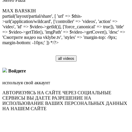
Stereo Plaza
MAX BARSKIH
partial('layout/partial/share', [ 'url' => $this-
>url('application/wildcard', ['controller' => 'videos', 'action' =>
'video', 'id' => $video->getId()], ['force_canonical' => true]), 'title'
=> $video->getTitle(), 'imgPath' => $video->getCover(), 'desc' =>
'Смотрите видео на vklybe.tv', 'styles' => 'margin-top: -9px;
margin-bottom: -10px;' ]) */?>
all videos
Войдите
используя свой аккаунт
АВТОРИЗУЯСЬ НА САЙТЕ ЧЕРЕЗ СОЦИАЛЬНЫЕ
СЕРВИСЫ ВЫ ДАЕТЕ РАЗРЕШЕНИЕ НА
ИСПОЛЬЗОВАНИЕ ВАШИХ ПЕРСОНАЛЬНЫХ ДАННЫХ
НА НАШЕМ САЙТЕ