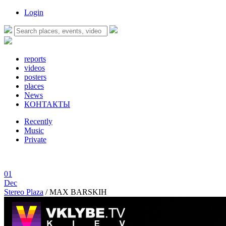
Login
reports
videos
posters
places
News
КОНТАКТЫ
Recently
Music
Private
01
Dec
Stereo Plaza
/
MAX BARSKIH